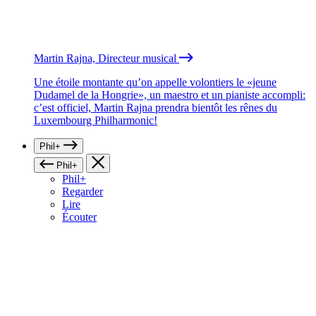
Martin Rajna, Directeur musical
Une étoile montante qu’on appelle volontiers le «jeune
Dudamel de la Hongrie», un maestro et un pianiste accompli:
c’est officiel, Martin Rajna prendra bientôt les rênes du
Luxembourg Philharmonic!
Phil+
Phil+
Phil+
Regarder
Lire
Écouter