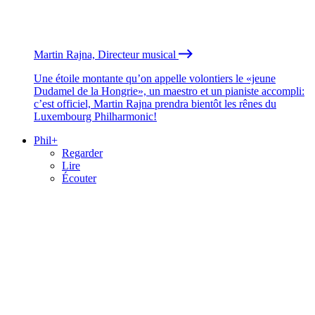
Martin Rajna, Directeur musical
Une étoile montante qu’on appelle volontiers le «jeune
Dudamel de la Hongrie», un maestro et un pianiste accompli:
c’est officiel, Martin Rajna prendra bientôt les rênes du
Luxembourg Philharmonic!
Phil+
Regarder
Lire
Écouter