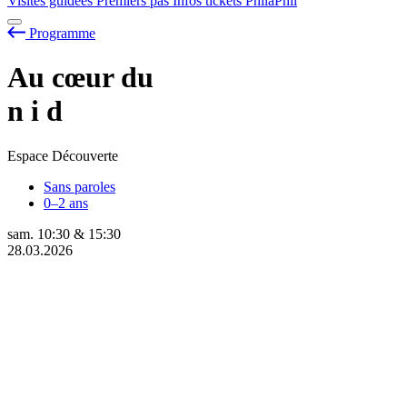
Visites guidées
Premiers pas
Infos tickets
PhilaPhil
Programme
Au cœur du
n
i
d
Espace Découverte
Sans paroles
0–2 ans
sam.
10:30
&
15:30
28.03.2026