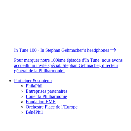
In Tune 100 - In Stephan Gehmacher’s headphones
Pour marquer notre 100ème épisode d'In Tune, nous avons
accueilli un invité spécial: Stephan Gehmacher, directeur
général de la Philharmonie!
Participer & soutenir
PhilaPhil
Entreprises partenaires
Louer la Philharmonie
Fondation EME
Orchestre Place de l’Europe
BénéPhil