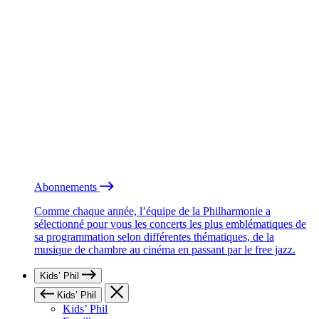
Abonnements
Comme chaque année, l’équipe de la Philharmonie a
sélectionné pour vous les concerts les plus emblématiques de
sa programmation selon différentes thématiques, de la
musique de chambre au cinéma en passant par le free jazz.
Kids’ Phil
Kids’ Phil
Kids’ Phil