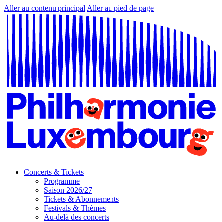
Aller au contenu principal
Aller au pied de page
Concerts & Tickets
Programme
Saison 2026/27
Tickets & Abonnements
Festivals & Thèmes
Au-delà des concerts