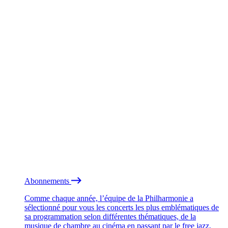
Abonnements
Comme chaque année, l’équipe de la Philharmonie a
sélectionné pour vous les concerts les plus emblématiques de
sa programmation selon différentes thématiques, de la
musique de chambre au cinéma en passant par le free jazz.