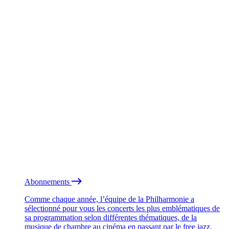
Abonnements
Comme chaque année, l’équipe de la Philharmonie a
sélectionné pour vous les concerts les plus emblématiques de
sa programmation selon différentes thématiques, de la
musique de chambre au cinéma en passant par le free jazz.