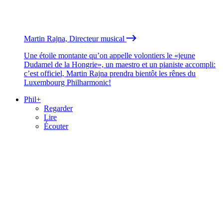
Martin Rajna, Directeur musical
Une étoile montante qu’on appelle volontiers le «jeune
Dudamel de la Hongrie», un maestro et un pianiste accompli:
c’est officiel, Martin Rajna prendra bientôt les rênes du
Luxembourg Philharmonic!
Phil+
Regarder
Lire
Écouter