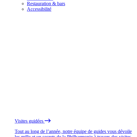
Restauration & bars
Accessibilité
Visites guidées
Tout au long de l’année, notre équipe de guides vous dévoile
les mille et un secrets de la Philharmonie à travers des visites