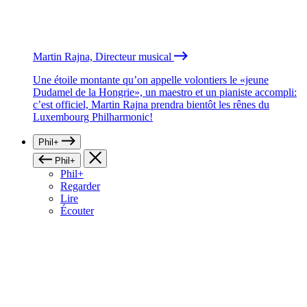
Martin Rajna, Directeur musical
Une étoile montante qu’on appelle volontiers le «jeune
Dudamel de la Hongrie», un maestro et un pianiste accompli:
c’est officiel, Martin Rajna prendra bientôt les rênes du
Luxembourg Philharmonic!
Phil+
Phil+
Phil+
Regarder
Lire
Écouter