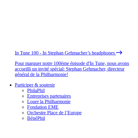
In Tune 100 - In Stephan Gehmacher’s headphones
Pour marquer notre 100ème épisode d'In Tune, nous avons
accueilli un invité spécial: Stephan Gehmacher, directeur
général de la Philharmonie!
Participer & soutenir
PhilaPhil
Entreprises partenaires
Louer la Philharmonie
Fondation EME
Orchestre Place de l’Europe
BénéPhil