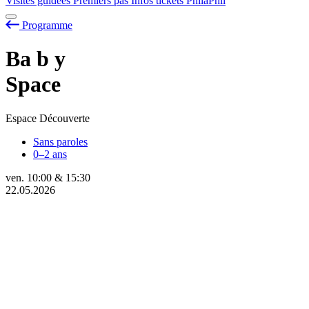
Visites guidées
Premiers pas
Infos tickets
PhilaPhil
Programme
Ba
b
y
Space
Espace Découverte
Sans paroles
0–2 ans
ven.
10:00
&
15:30
22.05.2026