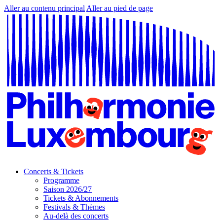
Aller au contenu principal
Aller au pied de page
Concerts & Tickets
Programme
Saison 2026/27
Tickets & Abonnements
Festivals & Thèmes
Au-delà des concerts