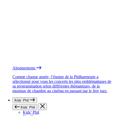
Abonnements
Comme chaque année, l’équipe de la Philharmonie a
sélectionné pour vous les concerts les plus emblématiques de
sa programmation selon différentes thématiques, de la
musique de chambre au cinéma en passant par le free jazz.
Kids’ Phil
Kids’ Phil
Kids’ Phil