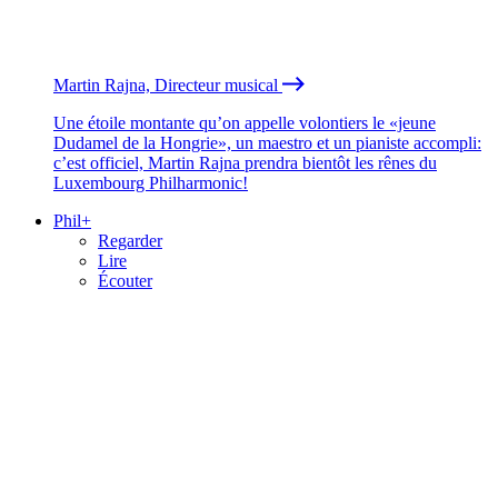
Martin Rajna, Directeur musical
Une étoile montante qu’on appelle volontiers le «jeune
Dudamel de la Hongrie», un maestro et un pianiste accompli:
c’est officiel, Martin Rajna prendra bientôt les rênes du
Luxembourg Philharmonic!
Phil+
Regarder
Lire
Écouter