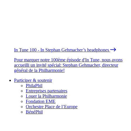
In Tune 100 - In Stephan Gehmacher’s headphones
Pour marquer notre 100ème épisode d'In Tune, nous avons
accueilli un invité spécial: Stephan Gehmacher, directeur
général de la Philharmonie!
Participer & soutenir
PhilaPhil
Entreprises partenaires
Louer la Philharmonie
Fondation EME
Orchestre Place de l’Europe
BénéPhil