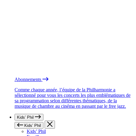
Abonnements
Comme chaque année, l’équipe de la Philharmonie a
sélectionné pour vous les concerts les plus emblématiques de
sa programmation selon différentes thématiques, de la
musique de chambre au cinéma en passant par le free jazz.
Kids’ Phil
Kids’ Phil
Kids’ Phil