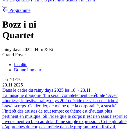
Programme
Bozz
i
ni
Quartet
rainy days 2025 | Hirn & Ei
Grand Foyer
Insolite
Bonne humeur
jeu.
21:15
20.11.2025
Dans le cadre du rainy days 2025 les
18.
-
23.11.
La musique d’aujourd’hui serait complètement cérébrale? Avec
«bodies», le festival rainy days 2025 décide de saisir ce cliché à
bras-le-corps. Ce dernier, de même que la corporalité, a suscité
l’intérêt des artistes de tout temps; ce thème est d’autant plus
pertinent en musique, où l’idée que le corps n’est rien sans l’esprit et
inversement va bien au-delà d’une simple expression. Cette pluralité
d’approches du corps se reflète dans le programme du festival,