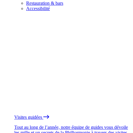
Restauration & bars
Accessibilité
Visites guidées
Tout au long de l’année, notre équipe de guides vous dévoile
les mille et un secrets de la Philharmonie à travers des visites