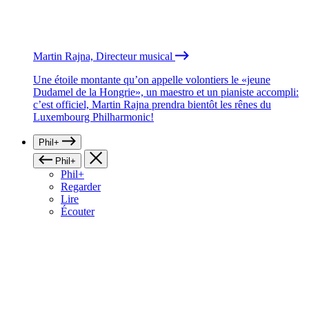
Martin Rajna, Directeur musical
Une étoile montante qu’on appelle volontiers le «jeune
Dudamel de la Hongrie», un maestro et un pianiste accompli:
c’est officiel, Martin Rajna prendra bientôt les rênes du
Luxembourg Philharmonic!
Phil+
Phil+
Phil+
Regarder
Lire
Écouter