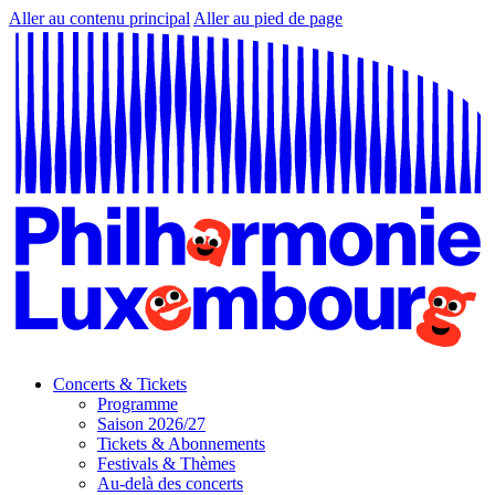
Aller au contenu principal
Aller au pied de page
Concerts & Tickets
Programme
Saison 2026/27
Tickets & Abonnements
Festivals & Thèmes
Au-delà des concerts