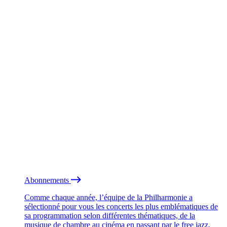
Abonnements
Comme chaque année, l’équipe de la Philharmonie a
sélectionné pour vous les concerts les plus emblématiques de
sa programmation selon différentes thématiques, de la
musique de chambre au cinéma en passant par le free jazz.