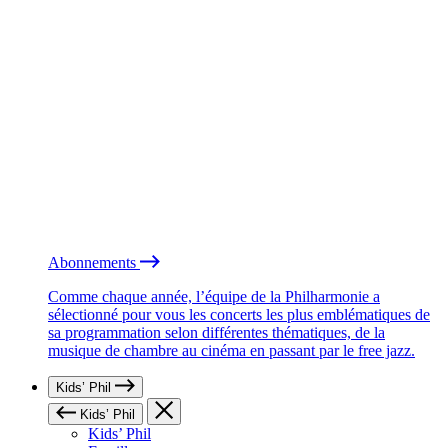
Abonnements
Comme chaque année, l’équipe de la Philharmonie a
sélectionné pour vous les concerts les plus emblématiques de
sa programmation selon différentes thématiques, de la
musique de chambre au cinéma en passant par le free jazz.
Kids’ Phil
Kids’ Phil
Kids’ Phil