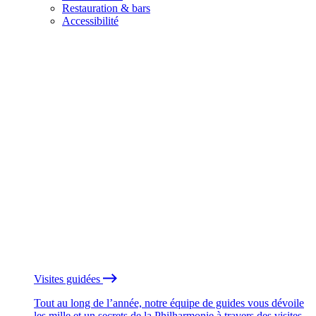
Restauration & bars
Accessibilité
Visites guidées
Tout au long de l’année, notre équipe de guides vous dévoile
les mille et un secrets de la Philharmonie à travers des visites