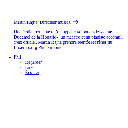
Martin Rajna, Directeur musical
Une étoile montante qu’on appelle volontiers le «jeune
Dudamel de la Hongrie», un maestro et un pianiste accompli:
c’est officiel, Martin Rajna prendra bientôt les rênes du
Luxembourg Philharmonic!
Phil+
Regarder
Lire
Écouter