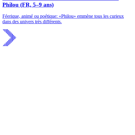
Philou (FR, 5–9 ans)
Féerique, animé ou poétique: «Philou» emmène tous les curieux
dans des univers très différents.