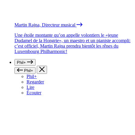
Martin Rajna, Directeur musical
Une étoile montante qu’on appelle volontiers le «jeune
Dudamel de la Hongrie», un maestro et un pianiste accompli:
c’est officiel, Martin Rajna prendra bientôt les rênes du
Luxembourg Philharmonic!
Phil+
Phil+
Phil+
Regarder
Lire
Écouter