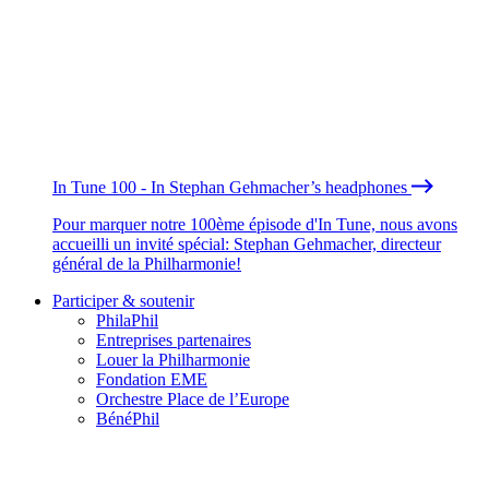
In Tune 100 - In Stephan Gehmacher’s headphones
Pour marquer notre 100ème épisode d'In Tune, nous avons
accueilli un invité spécial: Stephan Gehmacher, directeur
général de la Philharmonie!
Participer & soutenir
PhilaPhil
Entreprises partenaires
Louer la Philharmonie
Fondation EME
Orchestre Place de l’Europe
BénéPhil