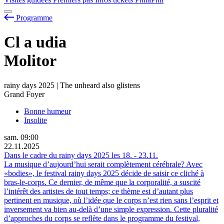
Programme
Cl
a
udia
Molitor
rainy days 2025 | The unheard also glistens
Grand Foyer
Bonne humeur
Insolite
sam.
09:00
22.11.2025
Dans le cadre du rainy days 2025 les
18.
-
23.11.
La musique d’aujourd’hui serait complètement cérébrale? Avec
«bodies», le festival rainy days 2025 décide de saisir ce cliché à
bras-le-corps. Ce dernier, de même que la corporalité, a suscité
l’intérêt des artistes de tout temps; ce thème est d’autant plus
pertinent en musique, où l’idée que le corps n’est rien sans l’esprit et
inversement va bien au-delà d’une simple expression. Cette pluralité
d’approches du corps se reflète dans le programme du festival,