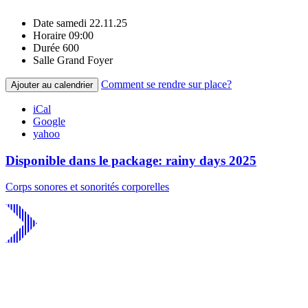
Date
samedi 22.11.25
Horaire
09:00
Durée
600
Salle
Grand Foyer
Comment se rendre sur place?
Ajouter au calendrier
iCal
Google
yahoo
Disponible dans le package: rainy days 2025
Corps sonores et sonorités corporelles