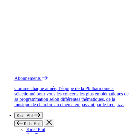
Abonnements
Comme chaque année, l’équipe de la Philharmonie a
sélectionné pour vous les concerts les plus emblématiques de
sa programmation selon différentes thématiques, de la
musique de chambre au cinéma en passant par le free jazz.
Kids’ Phil
Kids’ Phil
Kids’ Phil