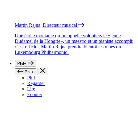
Martin Rajna, Directeur musical
Une étoile montante qu’on appelle volontiers le «jeune
Dudamel de la Hongrie», un maestro et un pianiste accompli:
c’est officiel, Martin Rajna prendra bientôt les rênes du
Luxembourg Philharmonic!
Phil+
Phil+
Phil+
Regarder
Lire
Écouter