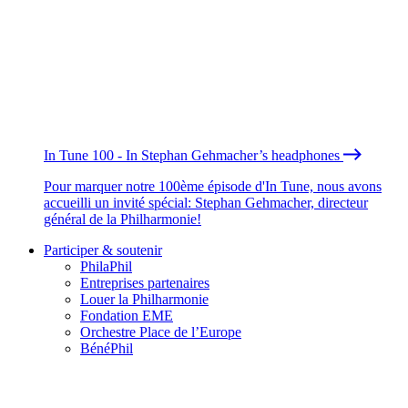
In Tune 100 - In Stephan Gehmacher’s headphones
Pour marquer notre 100ème épisode d'In Tune, nous avons
accueilli un invité spécial: Stephan Gehmacher, directeur
général de la Philharmonie!
Participer & soutenir
PhilaPhil
Entreprises partenaires
Louer la Philharmonie
Fondation EME
Orchestre Place de l’Europe
BénéPhil