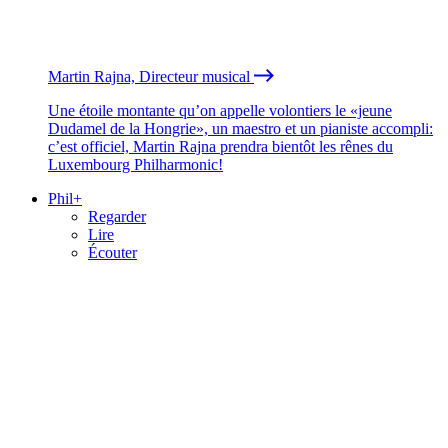
Martin Rajna, Directeur musical
Une étoile montante qu’on appelle volontiers le «jeune
Dudamel de la Hongrie», un maestro et un pianiste accompli:
c’est officiel, Martin Rajna prendra bientôt les rênes du
Luxembourg Philharmonic!
Phil+
Regarder
Lire
Écouter