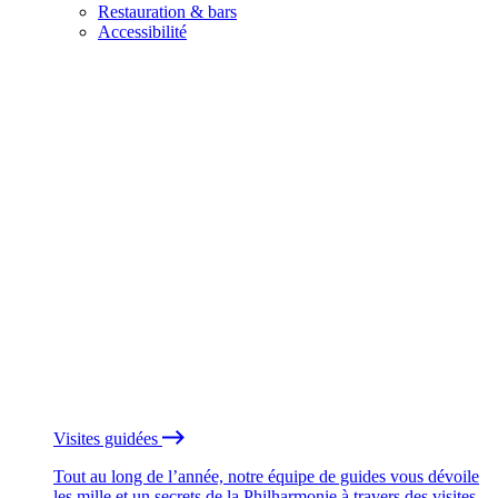
Restauration & bars
Accessibilité
Visites guidées
Tout au long de l’année, notre équipe de guides vous dévoile
les mille et un secrets de la Philharmonie à travers des visites