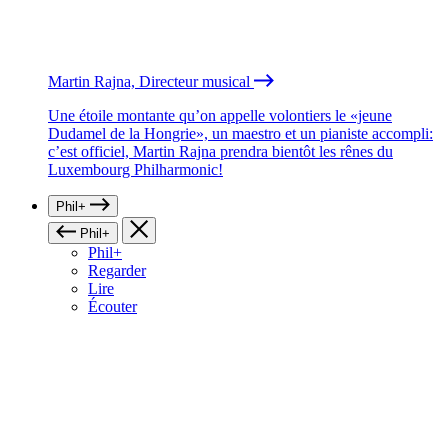
Martin Rajna, Directeur musical
Une étoile montante qu’on appelle volontiers le «jeune
Dudamel de la Hongrie», un maestro et un pianiste accompli:
c’est officiel, Martin Rajna prendra bientôt les rênes du
Luxembourg Philharmonic!
Phil+
Phil+
Phil+
Regarder
Lire
Écouter