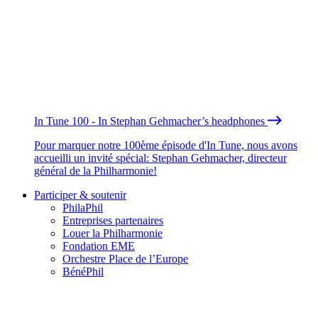
In Tune 100 - In Stephan Gehmacher’s headphones
Pour marquer notre 100ème épisode d'In Tune, nous avons
accueilli un invité spécial: Stephan Gehmacher, directeur
général de la Philharmonie!
Participer & soutenir
PhilaPhil
Entreprises partenaires
Louer la Philharmonie
Fondation EME
Orchestre Place de l’Europe
BénéPhil