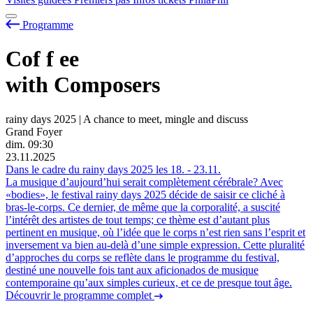
Programme
Cof
f
ee
with Composers
rainy days 2025 | A chance to meet, mingle and discuss
Grand Foyer
dim.
09:30
23.11.2025
Dans le cadre du rainy days 2025 les
18.
-
23.11.
La musique d’aujourd’hui serait complètement cérébrale? Avec
«bodies», le festival rainy days 2025 décide de saisir ce cliché à
bras-le-corps. Ce dernier, de même que la corporalité, a suscité
l’intérêt des artistes de tout temps; ce thème est d’autant plus
pertinent en musique, où l’idée que le corps n’est rien sans l’esprit et
inversement va bien au-delà d’une simple expression. Cette pluralité
d’approches du corps se reflète dans le programme du festival,
destiné une nouvelle fois tant aux aficionados de musique
contemporaine qu’aux simples curieux, et ce de presque tout âge.
Découvrir le programme complet