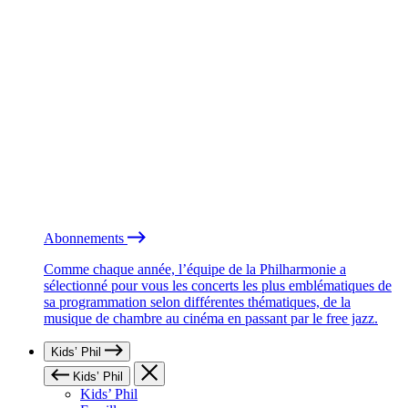
Abonnements
Comme chaque année, l’équipe de la Philharmonie a
sélectionné pour vous les concerts les plus emblématiques de
sa programmation selon différentes thématiques, de la
musique de chambre au cinéma en passant par le free jazz.
Kids’ Phil
Kids’ Phil
Kids’ Phil