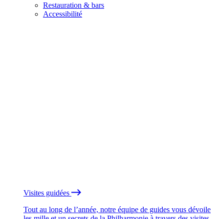
Restauration & bars
Accessibilité
Visites guidées
Tout au long de l’année, notre équipe de guides vous dévoile
les mille et un secrets de la Philharmonie à travers des visites