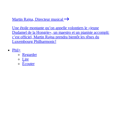
Martin Rajna, Directeur musical
Une étoile montante qu’on appelle volontiers le «jeune
Dudamel de la Hongrie», un maestro et un pianiste accompli:
c’est officiel, Martin Rajna prendra bientôt les rênes du
Luxembourg Philharmonic!
Phil+
Regarder
Lire
Écouter