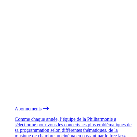
Abonnements
Comme chaque année, l’équipe de la Philharmonie a
sélectionné pour vous les concerts les plus emblématiques de
sa programmation selon différentes thématiques, de la
musique de chambre au cinéma en passant par le free jazz.