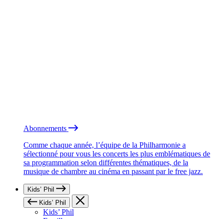
Abonnements
Comme chaque année, l’équipe de la Philharmonie a
sélectionné pour vous les concerts les plus emblématiques de
sa programmation selon différentes thématiques, de la
musique de chambre au cinéma en passant par le free jazz.
Kids’ Phil
Kids’ Phil
Kids’ Phil