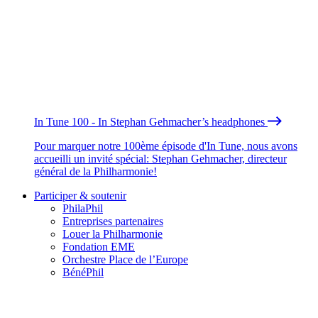
In Tune 100 - In Stephan Gehmacher’s headphones
Pour marquer notre 100ème épisode d'In Tune, nous avons
accueilli un invité spécial: Stephan Gehmacher, directeur
général de la Philharmonie!
Participer & soutenir
PhilaPhil
Entreprises partenaires
Louer la Philharmonie
Fondation EME
Orchestre Place de l’Europe
BénéPhil