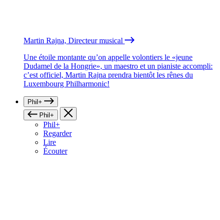
Martin Rajna, Directeur musical
Une étoile montante qu’on appelle volontiers le «jeune
Dudamel de la Hongrie», un maestro et un pianiste accompli:
c’est officiel, Martin Rajna prendra bientôt les rênes du
Luxembourg Philharmonic!
Phil+
Phil+
Phil+
Regarder
Lire
Écouter