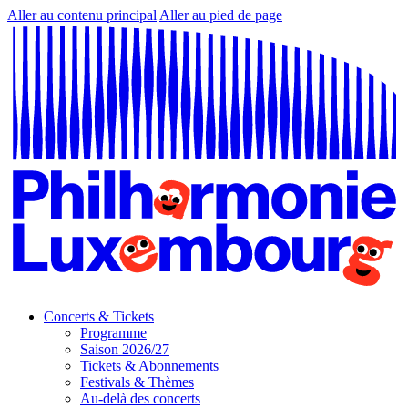
Aller au contenu principal
Aller au pied de page
Concerts & Tickets
Programme
Saison 2026/27
Tickets & Abonnements
Festivals & Thèmes
Au-delà des concerts