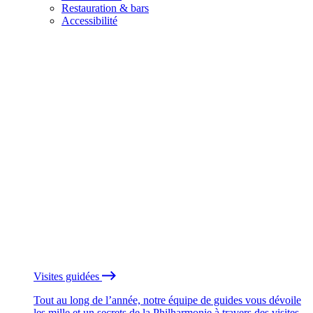
Restauration & bars
Accessibilité
Visites guidées
Tout au long de l’année, notre équipe de guides vous dévoile
les mille et un secrets de la Philharmonie à travers des visites