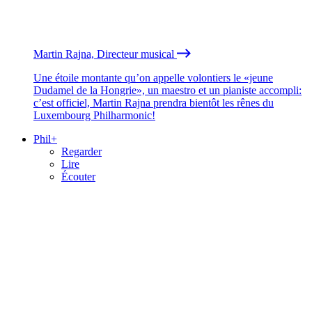
Martin Rajna, Directeur musical
Une étoile montante qu’on appelle volontiers le «jeune
Dudamel de la Hongrie», un maestro et un pianiste accompli:
c’est officiel, Martin Rajna prendra bientôt les rênes du
Luxembourg Philharmonic!
Phil+
Regarder
Lire
Écouter