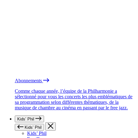
Abonnements
Comme chaque année, l’équipe de la Philharmonie a
sélectionné pour vous les concerts les plus emblématiques de
sa programmation selon différentes thématiques, de la
musique de chambre au cinéma en passant par le free jazz.
Kids’ Phil
Kids’ Phil
Kids’ Phil