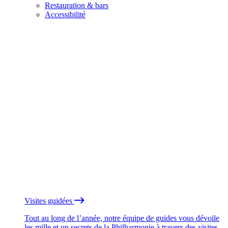
Restauration & bars
Accessibilité
Visites guidées
Tout au long de l’année, notre équipe de guides vous dévoile
les mille et un secrets de la Philharmonie à travers des visites