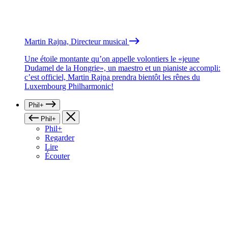
Martin Rajna, Directeur musical
Une étoile montante qu’on appelle volontiers le «jeune
Dudamel de la Hongrie», un maestro et un pianiste accompli:
c’est officiel, Martin Rajna prendra bientôt les rênes du
Luxembourg Philharmonic!
Phil+
Phil+
Phil+
Regarder
Lire
Écouter