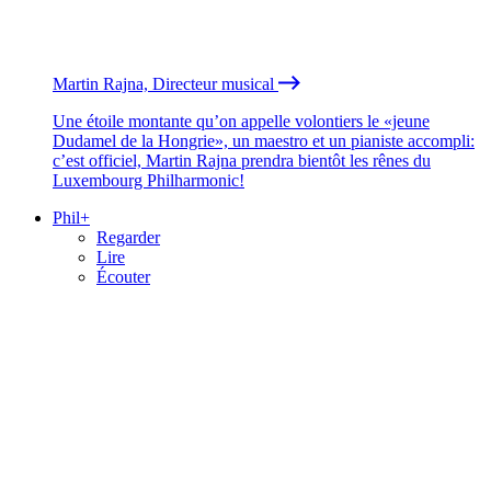
Martin Rajna, Directeur musical
Une étoile montante qu’on appelle volontiers le «jeune
Dudamel de la Hongrie», un maestro et un pianiste accompli:
c’est officiel, Martin Rajna prendra bientôt les rênes du
Luxembourg Philharmonic!
Phil+
Regarder
Lire
Écouter