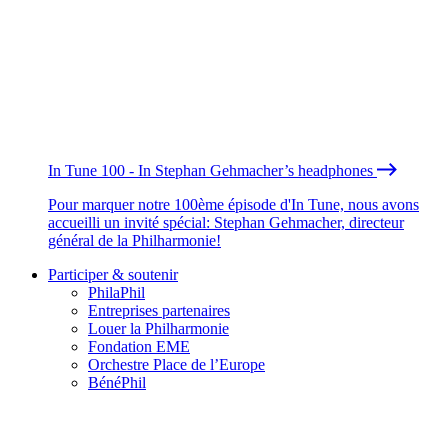
In Tune 100 - In Stephan Gehmacher’s headphones
Pour marquer notre 100ème épisode d'In Tune, nous avons
accueilli un invité spécial: Stephan Gehmacher, directeur
général de la Philharmonie!
Participer & soutenir
PhilaPhil
Entreprises partenaires
Louer la Philharmonie
Fondation EME
Orchestre Place de l’Europe
BénéPhil