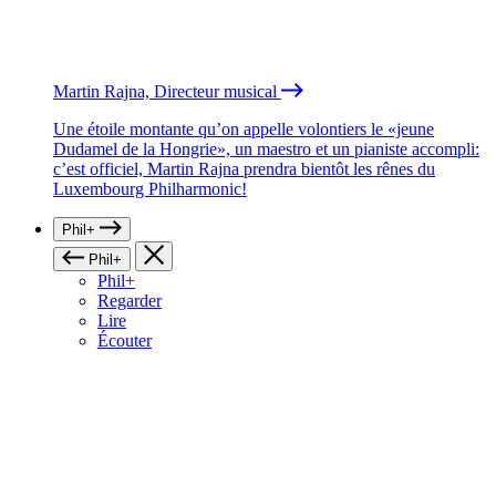
Martin Rajna, Directeur musical
Une étoile montante qu’on appelle volontiers le «jeune
Dudamel de la Hongrie», un maestro et un pianiste accompli:
c’est officiel, Martin Rajna prendra bientôt les rênes du
Luxembourg Philharmonic!
Phil+
Phil+
Phil+
Regarder
Lire
Écouter