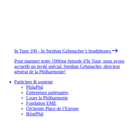
In Tune 100 - In Stephan Gehmacher’s headphones
Pour marquer notre 100ème épisode d'In Tune, nous avons
accueilli un invité spécial: Stephan Gehmacher, directeur
général de la Philharmonie!
Participer & soutenir
PhilaPhil
Entreprises partenaires
Louer la Philharmonie
Fondation EME
Orchestre Place de l’Europe
BénéPhil