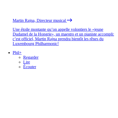
Martin Rajna, Directeur musical
Une étoile montante qu’on appelle volontiers le «jeune
Dudamel de la Hongrie», un maestro et un pianiste accompli:
c’est officiel, Martin Rajna prendra bientôt les rênes du
Luxembourg Philharmonic!
Phil+
Regarder
Lire
Écouter