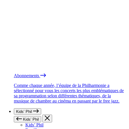
Abonnements
Comme chaque année, l’équipe de la Philharmonie a
sélectionné pour vous les concerts les plus emblématiques de
sa programmation selon différentes thématiques, de la
musique de chambre au cinéma en passant par le free jazz.
Kids’ Phil
Kids’ Phil
Kids’ Phil