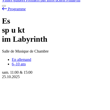
Visites guidées
Premiers pas
Infos tickets
PhilaPhil
Programme
Es
sp
u
kt
im Labyrinth
Salle de Musique de Chambre
En allemand
6–10 ans
sam.
11:00
&
15:00
25.10.2025