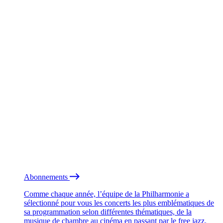
Abonnements
Comme chaque année, l’équipe de la Philharmonie a
sélectionné pour vous les concerts les plus emblématiques de
sa programmation selon différentes thématiques, de la
musique de chambre au cinéma en passant par le free jazz.