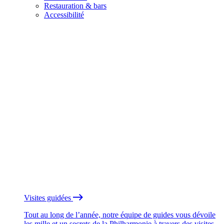
Restauration & bars
Accessibilité
Visites guidées
Tout au long de l’année, notre équipe de guides vous dévoile
les mille et un secrets de la Philharmonie à travers des visites