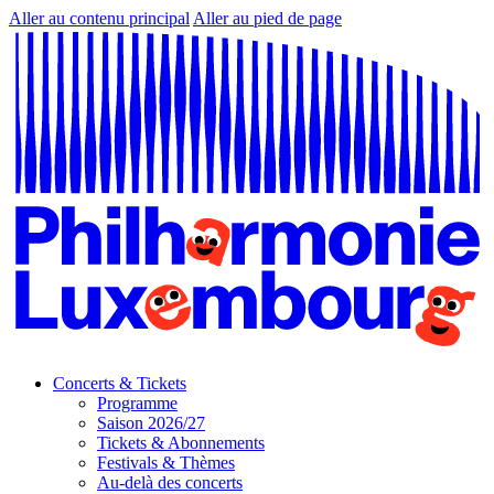
Aller au contenu principal
Aller au pied de page
Concerts & Tickets
Programme
Saison 2026/27
Tickets & Abonnements
Festivals & Thèmes
Au-delà des concerts