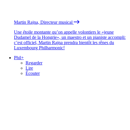
Martin Rajna, Directeur musical
Une étoile montante qu’on appelle volontiers le «jeune
Dudamel de la Hongrie», un maestro et un pianiste accompli:
c’est officiel, Martin Rajna prendra bientôt les rênes du
Luxembourg Philharmonic!
Phil+
Regarder
Lire
Écouter