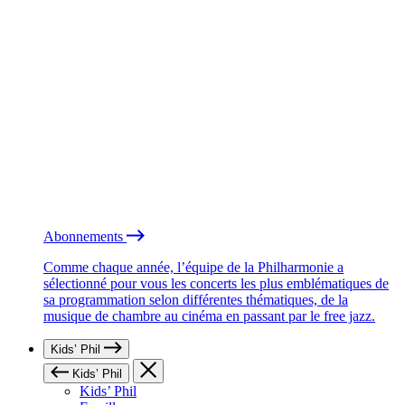
Abonnements
Comme chaque année, l’équipe de la Philharmonie a
sélectionné pour vous les concerts les plus emblématiques de
sa programmation selon différentes thématiques, de la
musique de chambre au cinéma en passant par le free jazz.
Kids’ Phil
Kids’ Phil
Kids’ Phil