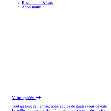
Restauration & bars
Accessibilité
Visites guidées
Tout au long de l’année, notre équipe de guides vous dévoile
les mille et un secrets de la Philharmonie à travers des visites