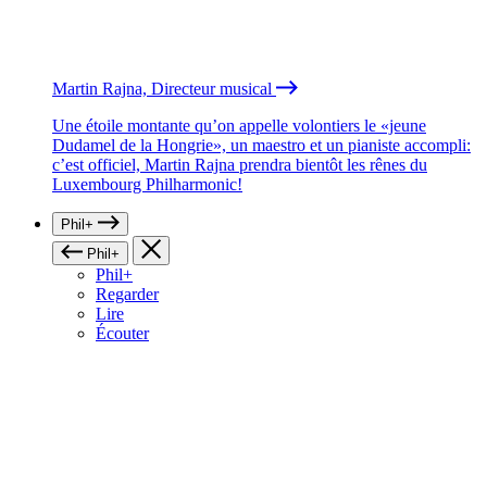
Martin Rajna, Directeur musical
Une étoile montante qu’on appelle volontiers le «jeune
Dudamel de la Hongrie», un maestro et un pianiste accompli:
c’est officiel, Martin Rajna prendra bientôt les rênes du
Luxembourg Philharmonic!
Phil+
Phil+
Phil+
Regarder
Lire
Écouter