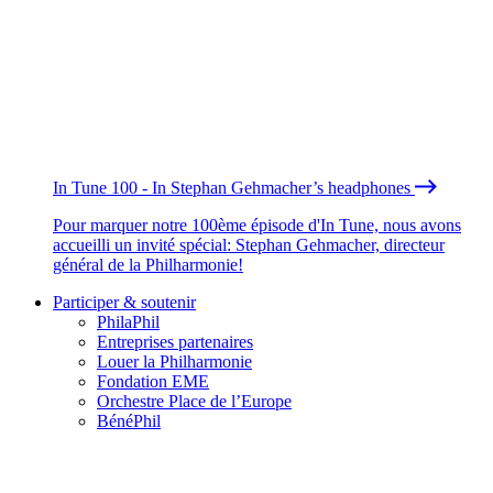
In Tune 100 - In Stephan Gehmacher’s headphones
Pour marquer notre 100ème épisode d'In Tune, nous avons
accueilli un invité spécial: Stephan Gehmacher, directeur
général de la Philharmonie!
Participer & soutenir
PhilaPhil
Entreprises partenaires
Louer la Philharmonie
Fondation EME
Orchestre Place de l’Europe
BénéPhil