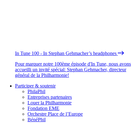
In Tune 100 - In Stephan Gehmacher’s headphones
Pour marquer notre 100ème épisode d'In Tune, nous avons
accueilli un invité spécial: Stephan Gehmacher, directeur
général de la Philharmonie!
Participer & soutenir
PhilaPhil
Entreprises partenaires
Louer la Philharmonie
Fondation EME
Orchestre Place de l’Europe
BénéPhil