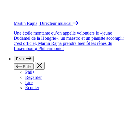
Martin Rajna, Directeur musical
Une étoile montante qu’on appelle volontiers le «jeune
Dudamel de la Hongrie», un maestro et un pianiste accompli:
c’est officiel, Martin Rajna prendra bientôt les rênes du
Luxembourg Philharmonic!
Phil+
Phil+
Phil+
Regarder
Lire
Écouter