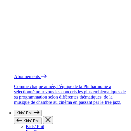
Abonnements
Comme chaque année, l’équipe de la Philharmonie a
sélectionné pour vous les concerts les plus emblématiques de
sa programmation selon différentes thématiques, de la
musique de chambre au cinéma en passant par le free jazz.
Kids’ Phil
Kids’ Phil
Kids’ Phil