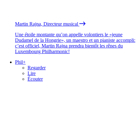
Martin Rajna, Directeur musical
Une étoile montante qu’on appelle volontiers le «jeune
Dudamel de la Hongrie», un maestro et un pianiste accompli:
c’est officiel, Martin Rajna prendra bientôt les rênes du
Luxembourg Philharmonic!
Phil+
Regarder
Lire
Écouter