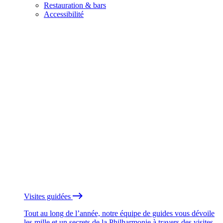
Restauration & bars
Accessibilité
Visites guidées
Tout au long de l’année, notre équipe de guides vous dévoile
les mille et un secrets de la Philharmonie à travers des visites