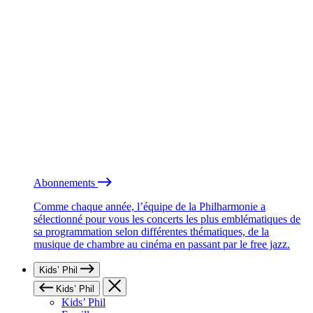
Abonnements
Comme chaque année, l’équipe de la Philharmonie a
sélectionné pour vous les concerts les plus emblématiques de
sa programmation selon différentes thématiques, de la
musique de chambre au cinéma en passant par le free jazz.
Kids’ Phil
Kids’ Phil
Kids’ Phil