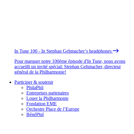
In Tune 100 - In Stephan Gehmacher’s headphones
Pour marquer notre 100ème épisode d'In Tune, nous avons
accueilli un invité spécial: Stephan Gehmacher, directeur
général de la Philharmonie!
Participer & soutenir
PhilaPhil
Entreprises partenaires
Louer la Philharmonie
Fondation EME
Orchestre Place de l’Europe
BénéPhil