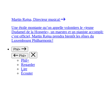
Martin Rajna, Directeur musical
Une étoile montante qu’on appelle volontiers le «jeune
Dudamel de la Hongrie», un maestro et un pianiste accompli:
c’est officiel, Martin Rajna prendra bientôt les rênes du
Luxembourg Philharmonic!
Phil+
Phil+
Phil+
Regarder
Lire
Écouter