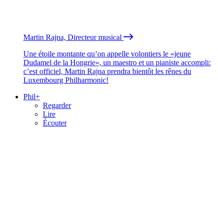
Martin Rajna, Directeur musical
Une étoile montante qu’on appelle volontiers le «jeune
Dudamel de la Hongrie», un maestro et un pianiste accompli:
c’est officiel, Martin Rajna prendra bientôt les rênes du
Luxembourg Philharmonic!
Phil+
Regarder
Lire
Écouter