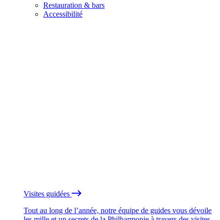
Restauration & bars
Accessibilité
Visites guidées
Tout au long de l’année, notre équipe de guides vous dévoile
les mille et un secrets de la Philharmonie à travers des visites