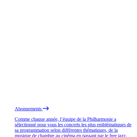
Abonnements
Comme chaque année, l’équipe de la Philharmonie a
sélectionné pour vous les concerts les plus emblématiques de
sa programmation selon différentes thématiques, de la
musique de chambre au cinéma en passant par le free jazz.