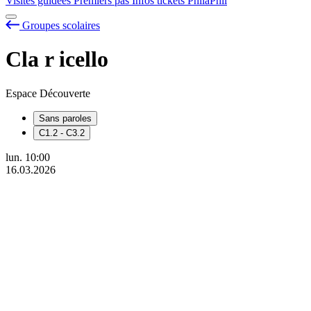
Visites guidées
Premiers pas
Infos tickets
PhilaPhil
Groupes scolaires
Cla
r
icello
Espace Découverte
Sans paroles
C1.2 - C3.2
lun.
10:00
16.03.2026