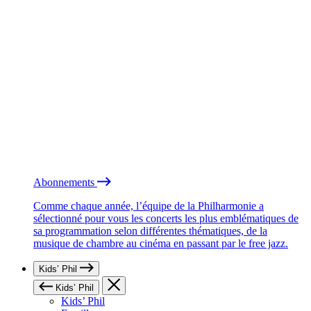
Abonnements
Comme chaque année, l’équipe de la Philharmonie a
sélectionné pour vous les concerts les plus emblématiques de
sa programmation selon différentes thématiques, de la
musique de chambre au cinéma en passant par le free jazz.
Kids’ Phil
Kids’ Phil
Kids’ Phil