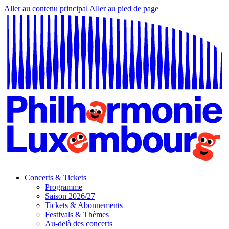
Aller au contenu principal
Aller au pied de page
Concerts & Tickets
Programme
Saison 2026/27
Tickets & Abonnements
Festivals & Thèmes
Au-delà des concerts