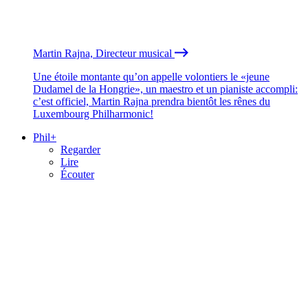
Martin Rajna, Directeur musical
Une étoile montante qu’on appelle volontiers le «jeune
Dudamel de la Hongrie», un maestro et un pianiste accompli:
c’est officiel, Martin Rajna prendra bientôt les rênes du
Luxembourg Philharmonic!
Phil+
Regarder
Lire
Écouter