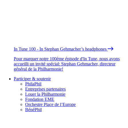
In Tune 100 - In Stephan Gehmacher’s headphones
Pour marquer notre 100ème épisode d'In Tune, nous avons
accueilli un invité spécial: Stephan Gehmacher, directeur
général de la Philharmonie!
Participer & soutenir
PhilaPhil
Entreprises partenaires
Louer la Philharmonie
Fondation EME
Orchestre Place de l’Europe
BénéPhil