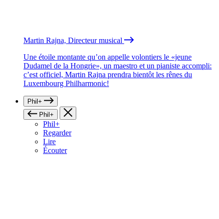
Martin Rajna, Directeur musical
Une étoile montante qu’on appelle volontiers le «jeune
Dudamel de la Hongrie», un maestro et un pianiste accompli:
c’est officiel, Martin Rajna prendra bientôt les rênes du
Luxembourg Philharmonic!
Phil+
Phil+
Phil+
Regarder
Lire
Écouter