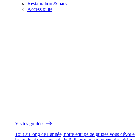
Restauration & bars
Accessibilité
Visites guidées
Tout au long de l’année, notre équipe de guides vous dévoile
les mille et un secrets de la Philharmonie à travers des visites