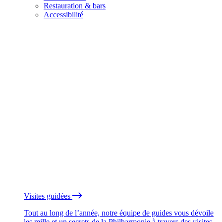
Restauration & bars
Accessibilité
Visites guidées
Tout au long de l’année, notre équipe de guides vous dévoile
les mille et un secrets de la Philharmonie à travers des visites