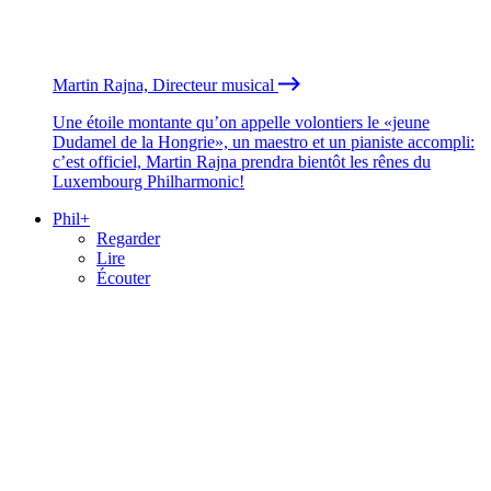
Martin Rajna, Directeur musical
Une étoile montante qu’on appelle volontiers le «jeune
Dudamel de la Hongrie», un maestro et un pianiste accompli:
c’est officiel, Martin Rajna prendra bientôt les rênes du
Luxembourg Philharmonic!
Phil+
Regarder
Lire
Écouter