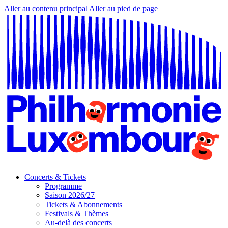
Aller au contenu principal
Aller au pied de page
Concerts & Tickets
Programme
Saison 2026/27
Tickets & Abonnements
Festivals & Thèmes
Au-delà des concerts