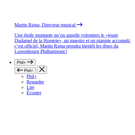
Martin Rajna, Directeur musical
Une étoile montante qu’on appelle volontiers le «jeune
Dudamel de la Hongrie», un maestro et un pianiste accompli:
c’est officiel, Martin Rajna prendra bientôt les rênes du
Luxembourg Philharmonic!
Phil+
Phil+
Phil+
Regarder
Lire
Écouter