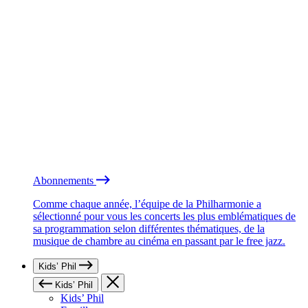
Abonnements
Comme chaque année, l’équipe de la Philharmonie a
sélectionné pour vous les concerts les plus emblématiques de
sa programmation selon différentes thématiques, de la
musique de chambre au cinéma en passant par le free jazz.
Kids’ Phil
Kids’ Phil
Kids’ Phil