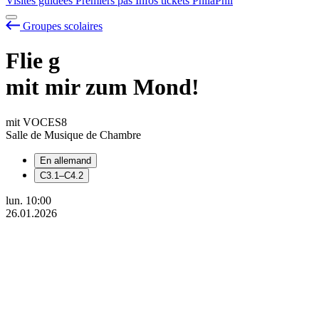
Visites guidées
Premiers pas
Infos tickets
PhilaPhil
Groupes scolaires
Flie
g
mit mir zum Mond!
mit VOCES8
Salle de Musique de Chambre
En allemand
C3.1–C4.2
lun.
10:00
26.01.2026