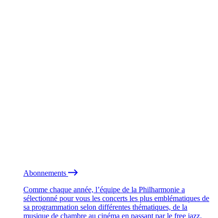
Abonnements
Comme chaque année, l’équipe de la Philharmonie a
sélectionné pour vous les concerts les plus emblématiques de
sa programmation selon différentes thématiques, de la
musique de chambre au cinéma en passant par le free jazz.