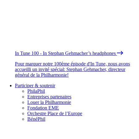
In Tune 100 - In Stephan Gehmacher’s headphones
Pour marquer notre 100ème épisode d'In Tune, nous avons
accueilli un invité spécial: Stephan Gehmacher, directeur
général de la Philharmonie!
Participer & soutenir
PhilaPhil
Entreprises partenaires
Louer la Philharmonie
Fondation EME
Orchestre Place de l’Europe
BénéPhil