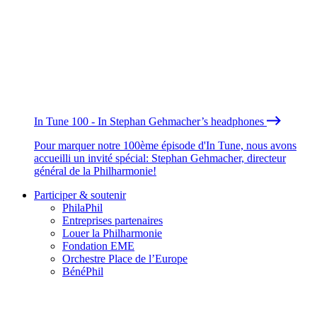
In Tune 100 - In Stephan Gehmacher’s headphones
Pour marquer notre 100ème épisode d'In Tune, nous avons
accueilli un invité spécial: Stephan Gehmacher, directeur
général de la Philharmonie!
Participer & soutenir
PhilaPhil
Entreprises partenaires
Louer la Philharmonie
Fondation EME
Orchestre Place de l’Europe
BénéPhil