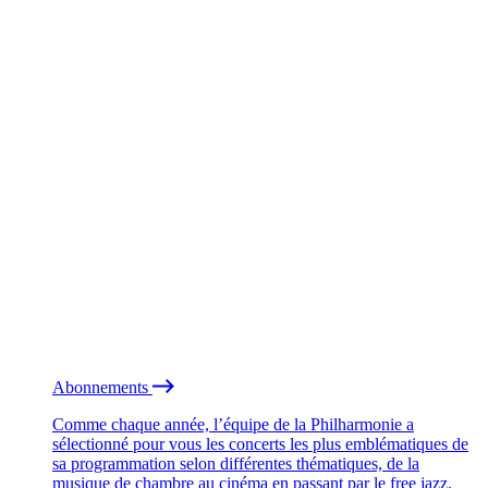
Abonnements
Comme chaque année, l’équipe de la Philharmonie a
sélectionné pour vous les concerts les plus emblématiques de
sa programmation selon différentes thématiques, de la
musique de chambre au cinéma en passant par le free jazz.