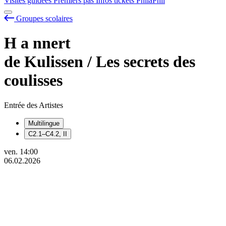
Visites guidées
Premiers pas
Infos tickets
PhilaPhil
Groupes scolaires
H
a
nnert
de Kulissen / Les secrets des
coulisses
Entrée des Artistes
Multilingue
C2.1–C4.2, II
ven.
14:00
06.02.2026