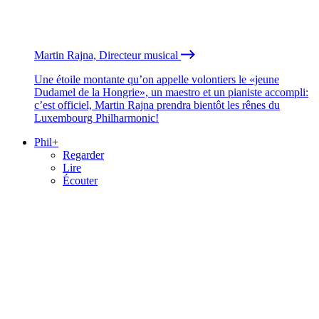
Martin Rajna, Directeur musical
Une étoile montante qu’on appelle volontiers le «jeune
Dudamel de la Hongrie», un maestro et un pianiste accompli:
c’est officiel, Martin Rajna prendra bientôt les rênes du
Luxembourg Philharmonic!
Phil+
Regarder
Lire
Écouter