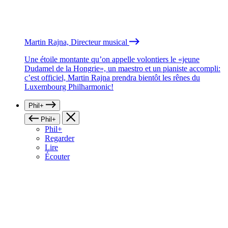
Martin Rajna, Directeur musical
Une étoile montante qu’on appelle volontiers le «jeune
Dudamel de la Hongrie», un maestro et un pianiste accompli:
c’est officiel, Martin Rajna prendra bientôt les rênes du
Luxembourg Philharmonic!
Phil+
Phil+
Phil+
Regarder
Lire
Écouter