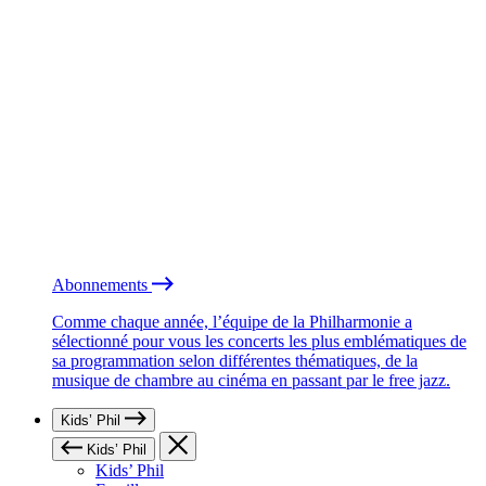
Abonnements
Comme chaque année, l’équipe de la Philharmonie a
sélectionné pour vous les concerts les plus emblématiques de
sa programmation selon différentes thématiques, de la
musique de chambre au cinéma en passant par le free jazz.
Kids’ Phil
Kids’ Phil
Kids’ Phil