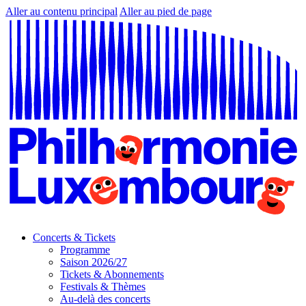
Aller au contenu principal
Aller au pied de page
Concerts & Tickets
Programme
Saison 2026/27
Tickets & Abonnements
Festivals & Thèmes
Au-delà des concerts