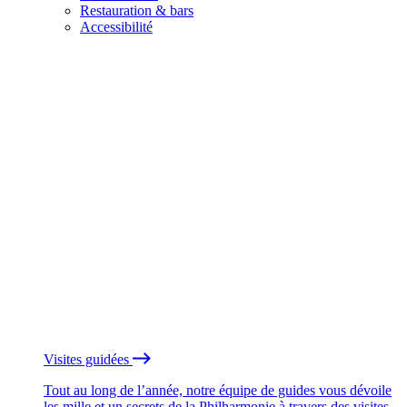
Restauration & bars
Accessibilité
Visites guidées
Tout au long de l’année, notre équipe de guides vous dévoile
les mille et un secrets de la Philharmonie à travers des visites