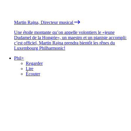
Martin Rajna, Directeur musical
Une étoile montante qu’on appelle volontiers le «jeune
Dudamel de la Hongrie», un maestro et un pianiste accompli:
c’est officiel, Martin Rajna prendra bientôt les rênes du
Luxembourg Philharmonic!
Phil+
Regarder
Lire
Écouter