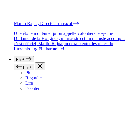
Martin Rajna, Directeur musical
Une étoile montante qu’on appelle volontiers le «jeune
Dudamel de la Hongrie», un maestro et un pianiste accompli:
c’est officiel, Martin Rajna prendra bientôt les rênes du
Luxembourg Philharmonic!
Phil+
Phil+
Phil+
Regarder
Lire
Écouter