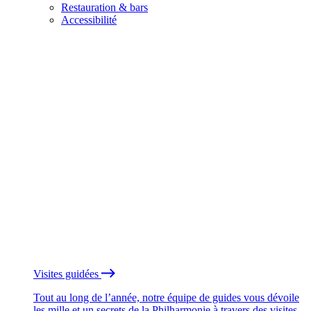
Restauration & bars
Accessibilité
Visites guidées
Tout au long de l’année, notre équipe de guides vous dévoile
les mille et un secrets de la Philharmonie à travers des visites