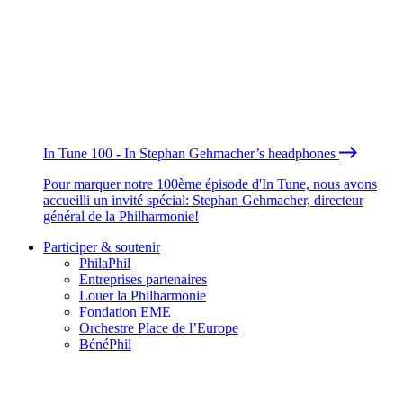
In Tune 100 - In Stephan Gehmacher’s headphones
Pour marquer notre 100ème épisode d'In Tune, nous avons
accueilli un invité spécial: Stephan Gehmacher, directeur
général de la Philharmonie!
Participer & soutenir
PhilaPhil
Entreprises partenaires
Louer la Philharmonie
Fondation EME
Orchestre Place de l’Europe
BénéPhil