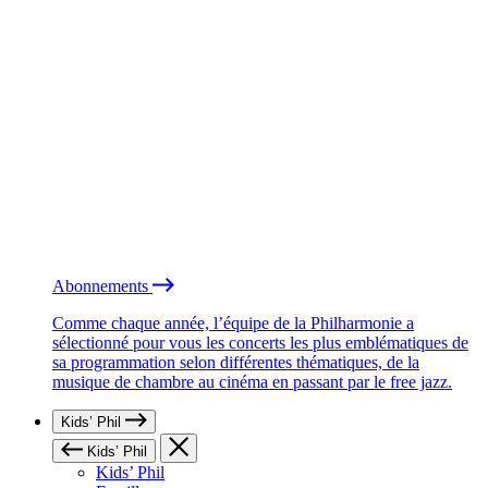
Abonnements
Comme chaque année, l’équipe de la Philharmonie a
sélectionné pour vous les concerts les plus emblématiques de
sa programmation selon différentes thématiques, de la
musique de chambre au cinéma en passant par le free jazz.
Kids’ Phil
Kids’ Phil
Kids’ Phil