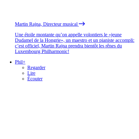
Martin Rajna, Directeur musical
Une étoile montante qu’on appelle volontiers le «jeune
Dudamel de la Hongrie», un maestro et un pianiste accompli:
c’est officiel, Martin Rajna prendra bientôt les rênes du
Luxembourg Philharmonic!
Phil+
Regarder
Lire
Écouter