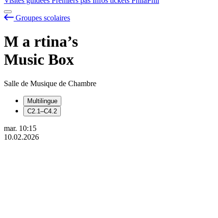
Visites guidées
Premiers pas
Infos tickets
PhilaPhil
Groupes scolaires
M
a
rtina’s
Music Box
Salle de Musique de Chambre
Multilingue
C2.1–C4.2
mar.
10:15
10.02.2026