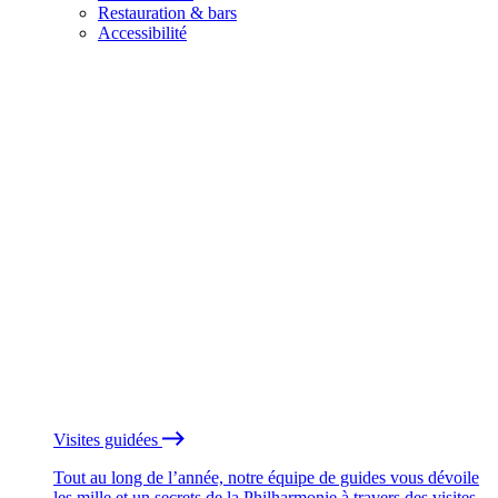
Restauration & bars
Accessibilité
Visites guidées
Tout au long de l’année, notre équipe de guides vous dévoile
les mille et un secrets de la Philharmonie à travers des visites