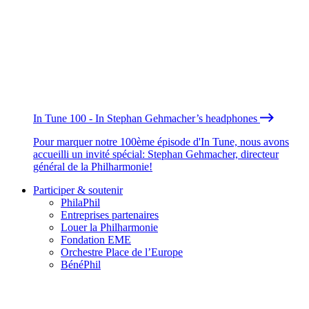
In Tune 100 - In Stephan Gehmacher’s headphones
Pour marquer notre 100ème épisode d'In Tune, nous avons
accueilli un invité spécial: Stephan Gehmacher, directeur
général de la Philharmonie!
Participer & soutenir
PhilaPhil
Entreprises partenaires
Louer la Philharmonie
Fondation EME
Orchestre Place de l’Europe
BénéPhil