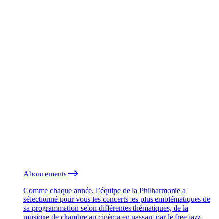
Abonnements
Comme chaque année, l’équipe de la Philharmonie a
sélectionné pour vous les concerts les plus emblématiques de
sa programmation selon différentes thématiques, de la
musique de chambre au cinéma en passant par le free jazz.