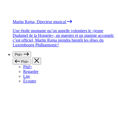
Martin Rajna, Directeur musical
Une étoile montante qu’on appelle volontiers le «jeune
Dudamel de la Hongrie», un maestro et un pianiste accompli:
c’est officiel, Martin Rajna prendra bientôt les rênes du
Luxembourg Philharmonic!
Phil+
Phil+
Phil+
Regarder
Lire
Écouter