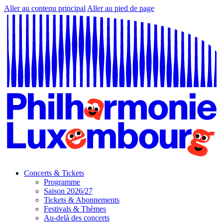
Aller au contenu principal
Aller au pied de page
Concerts & Tickets
Programme
Saison 2026/27
Tickets & Abonnements
Festivals & Thèmes
Au-delà des concerts