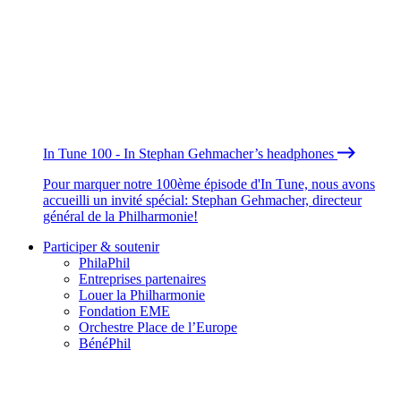
In Tune 100 - In Stephan Gehmacher’s headphones
Pour marquer notre 100ème épisode d'In Tune, nous avons
accueilli un invité spécial: Stephan Gehmacher, directeur
général de la Philharmonie!
Participer & soutenir
PhilaPhil
Entreprises partenaires
Louer la Philharmonie
Fondation EME
Orchestre Place de l’Europe
BénéPhil