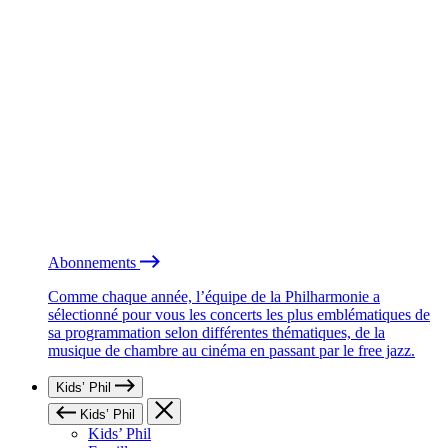
Abonnements
Comme chaque année, l’équipe de la Philharmonie a
sélectionné pour vous les concerts les plus emblématiques de
sa programmation selon différentes thématiques, de la
musique de chambre au cinéma en passant par le free jazz.
Kids’ Phil
Kids’ Phil
Kids’ Phil