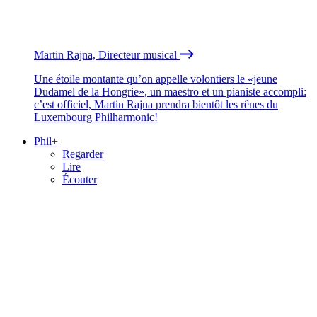
Martin Rajna, Directeur musical
Une étoile montante qu’on appelle volontiers le «jeune
Dudamel de la Hongrie», un maestro et un pianiste accompli:
c’est officiel, Martin Rajna prendra bientôt les rênes du
Luxembourg Philharmonic!
Phil+
Regarder
Lire
Écouter