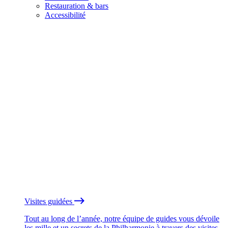
Restauration & bars
Accessibilité
Visites guidées
Tout au long de l’année, notre équipe de guides vous dévoile
les mille et un secrets de la Philharmonie à travers des visites