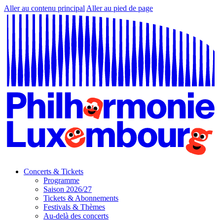
Aller au contenu principal
Aller au pied de page
Concerts & Tickets
Programme
Saison 2026/27
Tickets & Abonnements
Festivals & Thèmes
Au-delà des concerts