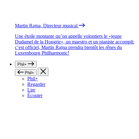
Martin Rajna, Directeur musical
Une étoile montante qu’on appelle volontiers le «jeune
Dudamel de la Hongrie», un maestro et un pianiste accompli:
c’est officiel, Martin Rajna prendra bientôt les rênes du
Luxembourg Philharmonic!
Phil+
Phil+
Phil+
Regarder
Lire
Écouter