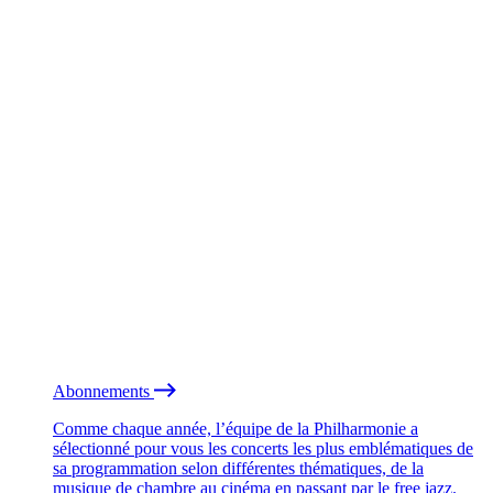
Abonnements
Comme chaque année, l’équipe de la Philharmonie a
sélectionné pour vous les concerts les plus emblématiques de
sa programmation selon différentes thématiques, de la
musique de chambre au cinéma en passant par le free jazz.