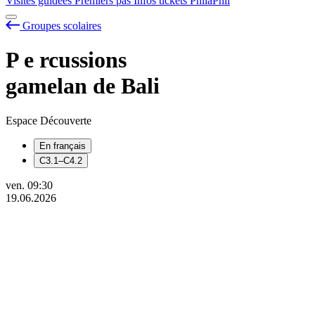
Visites guidées
Premiers pas
Infos tickets
PhilaPhil
Groupes scolaires
P
e
rcussions
gamelan de Bali
Espace Découverte
En français
C3.1–C4.2
ven.
09:30
19.06.2026