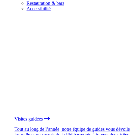
Restauration & bars
Accessibilité
Visites guidées
Tout au long de l’année, notre équipe de guides vous dévoile
les mille et un secrets de la Philharmonie à travers des visites