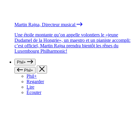
Martin Rajna, Directeur musical
Une étoile montante qu’on appelle volontiers le «jeune
Dudamel de la Hongrie», un maestro et un pianiste accompli:
c’est officiel, Martin Rajna prendra bientôt les rênes du
Luxembourg Philharmonic!
Phil+
Phil+
Phil+
Regarder
Lire
Écouter