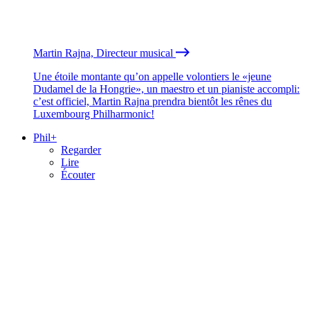
Martin Rajna, Directeur musical
Une étoile montante qu’on appelle volontiers le «jeune
Dudamel de la Hongrie», un maestro et un pianiste accompli:
c’est officiel, Martin Rajna prendra bientôt les rênes du
Luxembourg Philharmonic!
Phil+
Regarder
Lire
Écouter