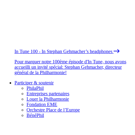
In Tune 100 - In Stephan Gehmacher’s headphones
Pour marquer notre 100ème épisode d'In Tune, nous avons
accueilli un invité spécial: Stephan Gehmacher, directeur
général de la Philharmonie!
Participer & soutenir
PhilaPhil
Entreprises partenaires
Louer la Philharmonie
Fondation EME
Orchestre Place de l’Europe
BénéPhil