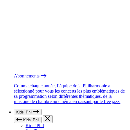
Abonnements
Comme chaque année, l’équipe de la Philharmonie a
sélectionné pour vous les concerts les plus emblématiques de
sa programmation selon différentes thématiques, de la
musique de chambre au cinéma en passant par le free jazz.
Kids’ Phil
Kids’ Phil
Kids’ Phil