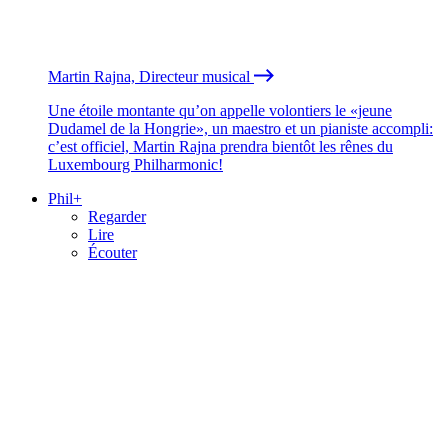
Martin Rajna, Directeur musical
Une étoile montante qu’on appelle volontiers le «jeune
Dudamel de la Hongrie», un maestro et un pianiste accompli:
c’est officiel, Martin Rajna prendra bientôt les rênes du
Luxembourg Philharmonic!
Phil+
Regarder
Lire
Écouter