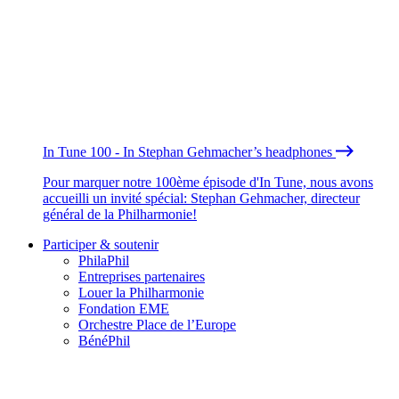
In Tune 100 - In Stephan Gehmacher’s headphones
Pour marquer notre 100ème épisode d'In Tune, nous avons
accueilli un invité spécial: Stephan Gehmacher, directeur
général de la Philharmonie!
Participer & soutenir
PhilaPhil
Entreprises partenaires
Louer la Philharmonie
Fondation EME
Orchestre Place de l’Europe
BénéPhil