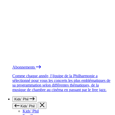
Abonnements
Comme chaque année, l’équipe de la Philharmonie a
sélectionné pour vous les concerts les plus emblématiques de
sa programmation selon différentes thématiques, de la
musique de chambre au cinéma en passant par le free jazz.
Kids’ Phil
Kids’ Phil
Kids’ Phil