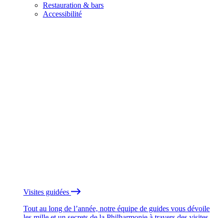
Restauration & bars
Accessibilité
Visites guidées
Tout au long de l’année, notre équipe de guides vous dévoile
les mille et un secrets de la Philharmonie à travers des visites