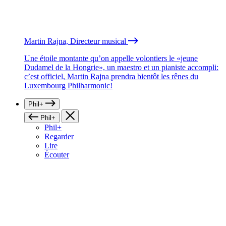
Martin Rajna, Directeur musical
Une étoile montante qu’on appelle volontiers le «jeune
Dudamel de la Hongrie», un maestro et un pianiste accompli:
c’est officiel, Martin Rajna prendra bientôt les rênes du
Luxembourg Philharmonic!
Phil+
Phil+
Phil+
Regarder
Lire
Écouter