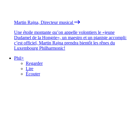
Martin Rajna, Directeur musical
Une étoile montante qu’on appelle volontiers le «jeune
Dudamel de la Hongrie», un maestro et un pianiste accompli:
c’est officiel, Martin Rajna prendra bientôt les rênes du
Luxembourg Philharmonic!
Phil+
Regarder
Lire
Écouter