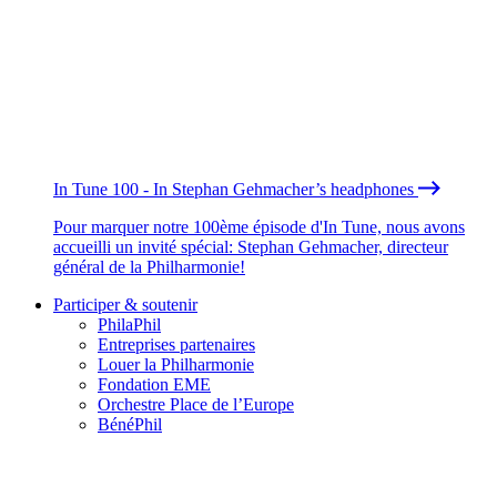
In Tune 100 - In Stephan Gehmacher’s headphones
Pour marquer notre 100ème épisode d'In Tune, nous avons
accueilli un invité spécial: Stephan Gehmacher, directeur
général de la Philharmonie!
Participer & soutenir
PhilaPhil
Entreprises partenaires
Louer la Philharmonie
Fondation EME
Orchestre Place de l’Europe
BénéPhil