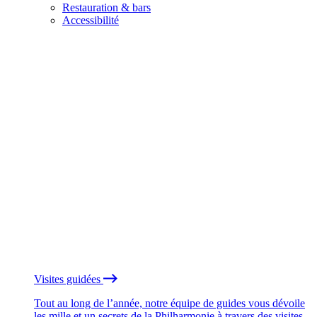
Restauration & bars
Accessibilité
Visites guidées
Tout au long de l’année, notre équipe de guides vous dévoile
les mille et un secrets de la Philharmonie à travers des visites