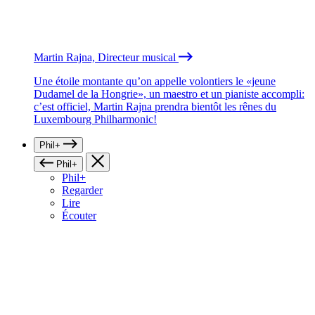
Martin Rajna, Directeur musical
Une étoile montante qu’on appelle volontiers le «jeune
Dudamel de la Hongrie», un maestro et un pianiste accompli:
c’est officiel, Martin Rajna prendra bientôt les rênes du
Luxembourg Philharmonic!
Phil+
Phil+
Phil+
Regarder
Lire
Écouter