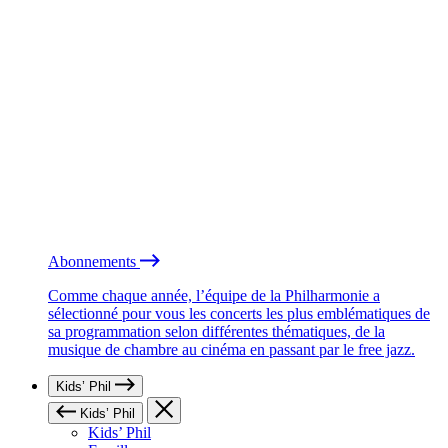
Abonnements
Comme chaque année, l’équipe de la Philharmonie a
sélectionné pour vous les concerts les plus emblématiques de
sa programmation selon différentes thématiques, de la
musique de chambre au cinéma en passant par le free jazz.
Kids’ Phil
Kids’ Phil
Kids’ Phil