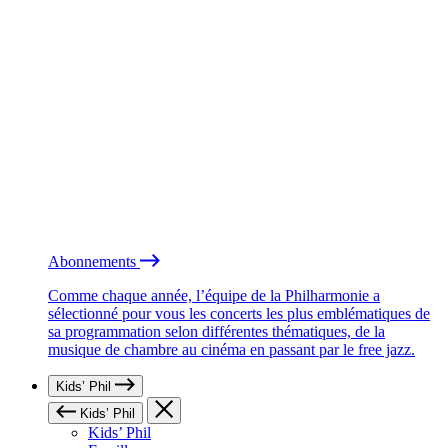
Abonnements
Comme chaque année, l’équipe de la Philharmonie a
sélectionné pour vous les concerts les plus emblématiques de
sa programmation selon différentes thématiques, de la
musique de chambre au cinéma en passant par le free jazz.
Kids’ Phil
Kids’ Phil
Kids’ Phil