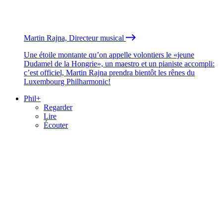
Martin Rajna, Directeur musical
Une étoile montante qu’on appelle volontiers le «jeune
Dudamel de la Hongrie», un maestro et un pianiste accompli:
c’est officiel, Martin Rajna prendra bientôt les rênes du
Luxembourg Philharmonic!
Phil+
Regarder
Lire
Écouter