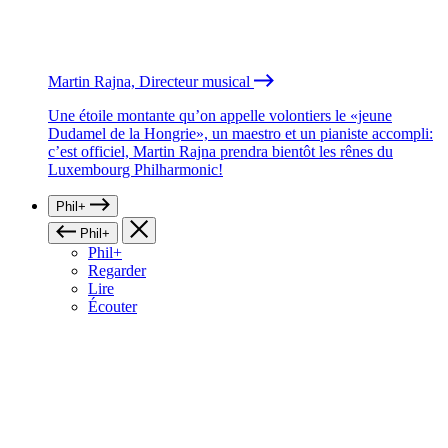
Martin Rajna, Directeur musical
Une étoile montante qu’on appelle volontiers le «jeune
Dudamel de la Hongrie», un maestro et un pianiste accompli:
c’est officiel, Martin Rajna prendra bientôt les rênes du
Luxembourg Philharmonic!
Phil+
Phil+
Phil+
Regarder
Lire
Écouter