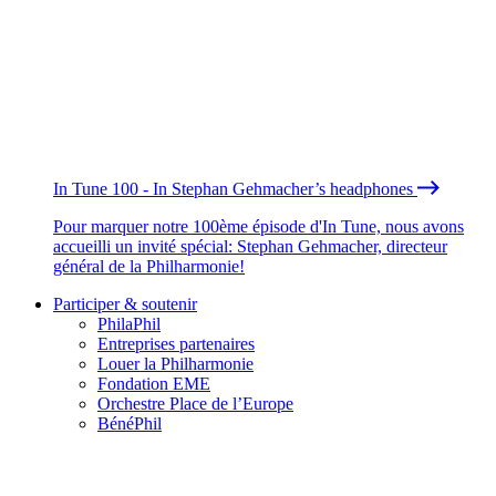
In Tune 100 - In Stephan Gehmacher’s headphones
Pour marquer notre 100ème épisode d'In Tune, nous avons
accueilli un invité spécial: Stephan Gehmacher, directeur
général de la Philharmonie!
Participer & soutenir
PhilaPhil
Entreprises partenaires
Louer la Philharmonie
Fondation EME
Orchestre Place de l’Europe
BénéPhil