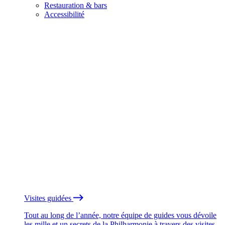
Restauration & bars
Accessibilité
Visites guidées
Tout au long de l’année, notre équipe de guides vous dévoile
les mille et un secrets de la Philharmonie à travers des visites