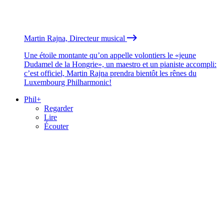
Martin Rajna, Directeur musical
Une étoile montante qu’on appelle volontiers le «jeune
Dudamel de la Hongrie», un maestro et un pianiste accompli:
c’est officiel, Martin Rajna prendra bientôt les rênes du
Luxembourg Philharmonic!
Phil+
Regarder
Lire
Écouter