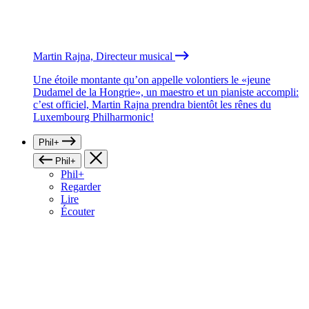
Martin Rajna, Directeur musical
Une étoile montante qu’on appelle volontiers le «jeune
Dudamel de la Hongrie», un maestro et un pianiste accompli:
c’est officiel, Martin Rajna prendra bientôt les rênes du
Luxembourg Philharmonic!
Phil+
Phil+
Phil+
Regarder
Lire
Écouter