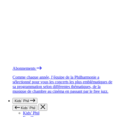
Abonnements
Comme chaque année, l’équipe de la Philharmonie a
sélectionné pour vous les concerts les plus emblématiques de
sa programmation selon différentes thématiques, de la
musique de chambre au cinéma en passant par le free jazz.
Kids’ Phil
Kids’ Phil
Kids’ Phil