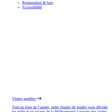
Restauration & bars
Accessibilité
Visites guidées
Tout au long de l’année, notre équipe de guides vous dévoile
les mille et un secrets de la Philharmonie à travers des visites