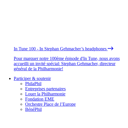
In Tune 100 - In Stephan Gehmacher’s headphones
Pour marquer notre 100ème épisode d'In Tune, nous avons
accueilli un invité spécial: Stephan Gehmacher, directeur
général de la Philharmonie!
Participer & soutenir
PhilaPhil
Entreprises partenaires
Louer la Philharmonie
Fondation EME
Orchestre Place de l’Europe
BénéPhil