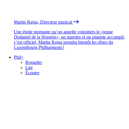
Martin Rajna, Directeur musical
Une étoile montante qu’on appelle volontiers le «jeune
Dudamel de la Hongrie», un maestro et un pianiste accompli:
c’est officiel, Martin Rajna prendra bientôt les rênes du
Luxembourg Philharmonic!
Phil+
Regarder
Lire
Écouter