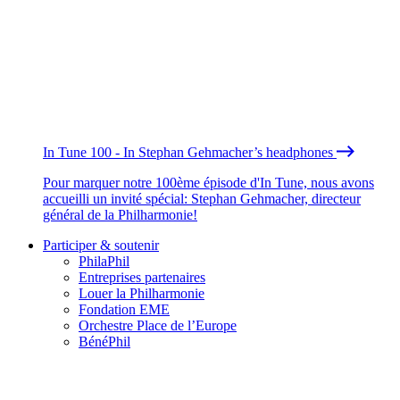
In Tune 100 - In Stephan Gehmacher’s headphones
Pour marquer notre 100ème épisode d'In Tune, nous avons
accueilli un invité spécial: Stephan Gehmacher, directeur
général de la Philharmonie!
Participer & soutenir
PhilaPhil
Entreprises partenaires
Louer la Philharmonie
Fondation EME
Orchestre Place de l’Europe
BénéPhil