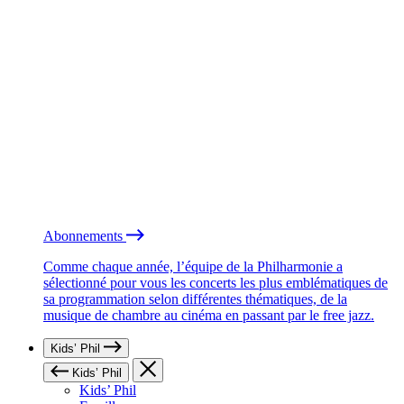
Abonnements
Comme chaque année, l’équipe de la Philharmonie a
sélectionné pour vous les concerts les plus emblématiques de
sa programmation selon différentes thématiques, de la
musique de chambre au cinéma en passant par le free jazz.
Kids’ Phil
Kids’ Phil
Kids’ Phil