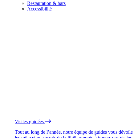
Restauration & bars
Accessibilité
Visites guidées
Tout au long de l’année, notre équipe de guides vous dévoile
les mille et un secrets de la Philharmonie à travers des visites