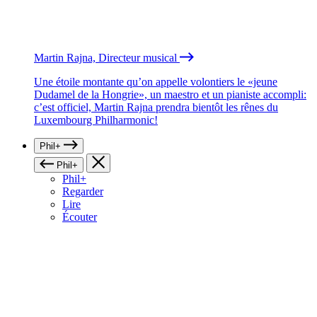
Martin Rajna, Directeur musical
Une étoile montante qu’on appelle volontiers le «jeune
Dudamel de la Hongrie», un maestro et un pianiste accompli:
c’est officiel, Martin Rajna prendra bientôt les rênes du
Luxembourg Philharmonic!
Phil+
Phil+
Phil+
Regarder
Lire
Écouter