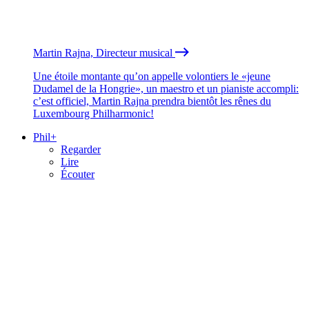
Martin Rajna, Directeur musical
Une étoile montante qu’on appelle volontiers le «jeune
Dudamel de la Hongrie», un maestro et un pianiste accompli:
c’est officiel, Martin Rajna prendra bientôt les rênes du
Luxembourg Philharmonic!
Phil+
Regarder
Lire
Écouter