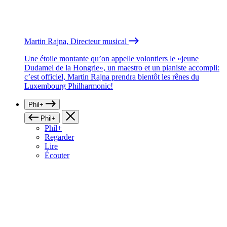
Martin Rajna, Directeur musical
Une étoile montante qu’on appelle volontiers le «jeune
Dudamel de la Hongrie», un maestro et un pianiste accompli:
c’est officiel, Martin Rajna prendra bientôt les rênes du
Luxembourg Philharmonic!
Phil+
Phil+
Phil+
Regarder
Lire
Écouter