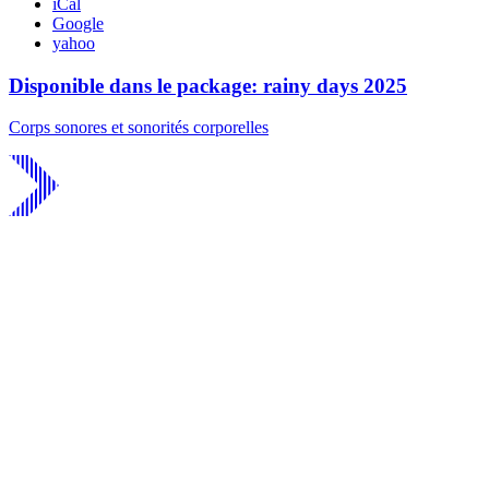
iCal
Google
yahoo
Disponible dans le package: rainy days 2025
Corps sonores et sonorités corporelles