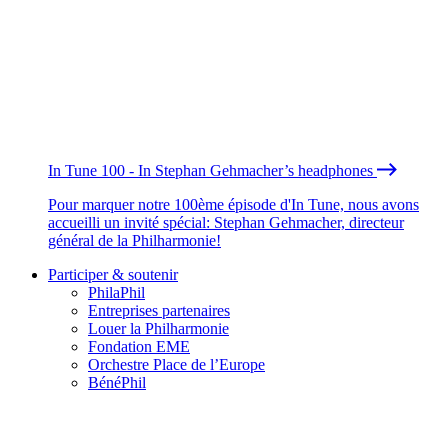
In Tune 100 - In Stephan Gehmacher’s headphones
Pour marquer notre 100ème épisode d'In Tune, nous avons
accueilli un invité spécial: Stephan Gehmacher, directeur
général de la Philharmonie!
Participer & soutenir
PhilaPhil
Entreprises partenaires
Louer la Philharmonie
Fondation EME
Orchestre Place de l’Europe
BénéPhil