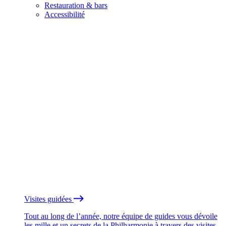
Restauration & bars
Accessibilité
Visites guidées
Tout au long de l’année, notre équipe de guides vous dévoile
les mille et un secrets de la Philharmonie à travers des visites