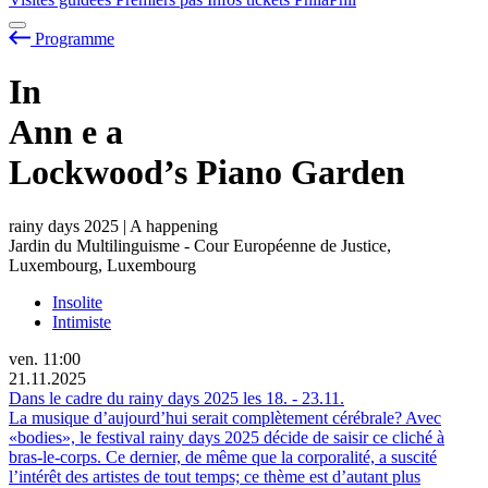
Programme
In
Ann
e
a
Lockwood’s Piano Garden
rainy days 2025 | A happening
Jardin du Multilinguisme - Cour Européenne de Justice,
Luxembourg, Luxembourg
Insolite
Intimiste
ven.
11:00
21.11.2025
Dans le cadre du rainy days 2025 les
18.
-
23.11.
La musique d’aujourd’hui serait complètement cérébrale? Avec
«bodies», le festival rainy days 2025 décide de saisir ce cliché à
bras-le-corps. Ce dernier, de même que la corporalité, a suscité
l’intérêt des artistes de tout temps; ce thème est d’autant plus