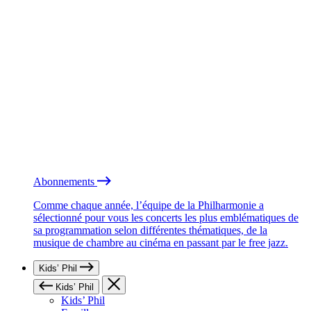
Abonnements
Comme chaque année, l’équipe de la Philharmonie a
sélectionné pour vous les concerts les plus emblématiques de
sa programmation selon différentes thématiques, de la
musique de chambre au cinéma en passant par le free jazz.
Kids’ Phil
Kids’ Phil
Kids’ Phil