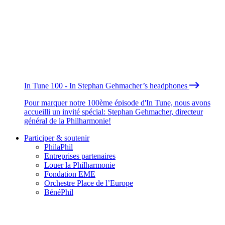
In Tune 100 - In Stephan Gehmacher’s headphones
Pour marquer notre 100ème épisode d'In Tune, nous avons
accueilli un invité spécial: Stephan Gehmacher, directeur
général de la Philharmonie!
Participer & soutenir
PhilaPhil
Entreprises partenaires
Louer la Philharmonie
Fondation EME
Orchestre Place de l’Europe
BénéPhil