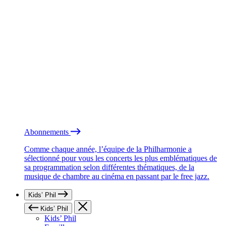
Abonnements
Comme chaque année, l’équipe de la Philharmonie a
sélectionné pour vous les concerts les plus emblématiques de
sa programmation selon différentes thématiques, de la
musique de chambre au cinéma en passant par le free jazz.
Kids’ Phil
Kids’ Phil
Kids’ Phil