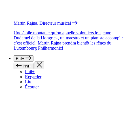
Martin Rajna, Directeur musical
Une étoile montante qu’on appelle volontiers le «jeune
Dudamel de la Hongrie», un maestro et un pianiste accompli:
c’est officiel, Martin Rajna prendra bientôt les rênes du
Luxembourg Philharmonic!
Phil+
Phil+
Phil+
Regarder
Lire
Écouter