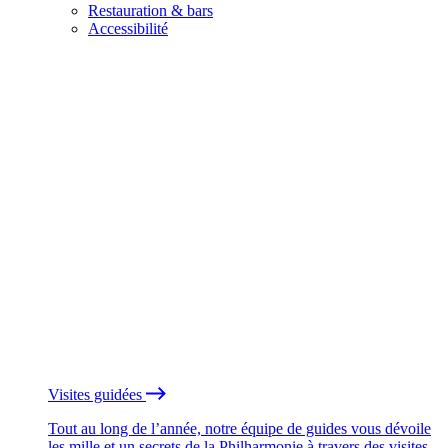
Restauration & bars
Accessibilité
Visites guidées
Tout au long de l’année, notre équipe de guides vous dévoile
les mille et un secrets de la Philharmonie à travers des visites