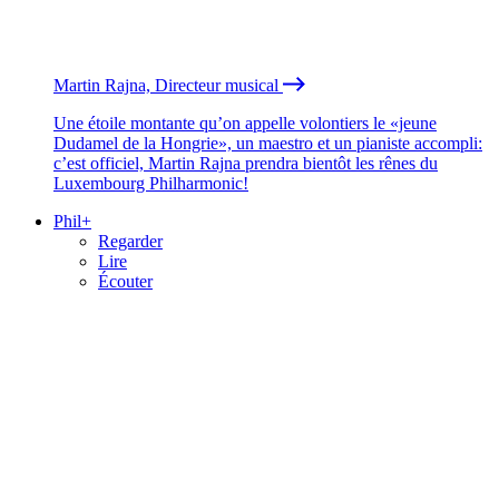
Martin Rajna, Directeur musical
Une étoile montante qu’on appelle volontiers le «jeune
Dudamel de la Hongrie», un maestro et un pianiste accompli:
c’est officiel, Martin Rajna prendra bientôt les rênes du
Luxembourg Philharmonic!
Phil+
Regarder
Lire
Écouter