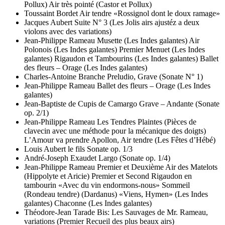
Pollux)
Air très pointé (Castor et Pollux)
Toussaint Bordet
Air tendre «Rossignol dont le doux ramage»
Jacques Aubert
Suite N° 3 (Les Jolis airs ajustéz a deux
violons avec des variations)
Jean-Philippe Rameau
Musette (Les Indes galantes)
Air
Polonois (Les Indes galantes)
Premier Menuet (Les Indes
galantes)
Rigaudon et Tambourins (Les Indes galantes)
Ballet
des fleurs – Orage (Les Indes galantes)
Charles-Antoine Branche
Preludio, Grave (Sonate N° 1)
Jean-Philippe Rameau
Ballet des fleurs – Orage (Les Indes
galantes)
Jean-Baptiste de Cupis de Camargo
Grave – Andante (Sonate
op. 2/1)
Jean-Philippe Rameau
Les Tendres Plaintes (Pièces de
clavecin avec une méthode pour la mécanique des doigts)
L’Amour va prendre Apollon, Air tendre (Les Fêtes d’Hébé)
Louis Aubert le fils
Sonate op. 1/3
André-Joseph Exaudet
Largo (Sonate op. 1/4)
Jean-Philippe Rameau
Premier et Deuxième Air des Matelots
(Hippolyte et Aricie)
Premier et Second Rigaudon en
tambourin
«Avec du vin endormons-nous»
Sommeil
(Rondeau tendre) (Dardanus)
«Viens, Hymen» (Les Indes
galantes)
Chaconne (Les Indes galantes)
Théodore-Jean Tarade
Bis: Les Sauvages de Mr. Rameau,
variations (Premier Recueil des plus beaux airs)