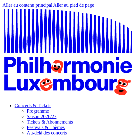
Aller au contenu principal
Aller au pied de page
Concerts & Tickets
Programme
Saison 2026/27
Tickets & Abonnements
Festivals & Thèmes
Au-delà des concerts