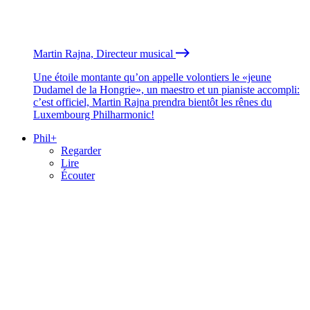
Martin Rajna, Directeur musical
Une étoile montante qu’on appelle volontiers le «jeune
Dudamel de la Hongrie», un maestro et un pianiste accompli:
c’est officiel, Martin Rajna prendra bientôt les rênes du
Luxembourg Philharmonic!
Phil+
Regarder
Lire
Écouter