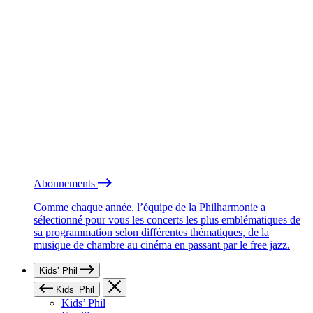
Abonnements
Comme chaque année, l’équipe de la Philharmonie a
sélectionné pour vous les concerts les plus emblématiques de
sa programmation selon différentes thématiques, de la
musique de chambre au cinéma en passant par le free jazz.
Kids’ Phil
Kids’ Phil
Kids’ Phil