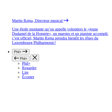
Martin Rajna, Directeur musical
Une étoile montante qu’on appelle volontiers le «jeune
Dudamel de la Hongrie», un maestro et un pianiste accompli:
c’est officiel, Martin Rajna prendra bientôt les rênes du
Luxembourg Philharmonic!
Phil+
Phil+
Phil+
Regarder
Lire
Écouter