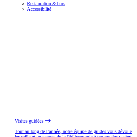
Restauration & bars
Accessibilité
Visites guidées
Tout au long de l’année, notre équipe de guides vous dévoile
les mille et un secrets de la Philharmonie à travers des visites