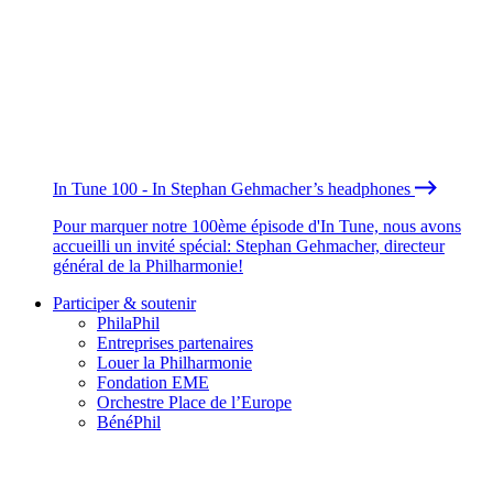
In Tune 100 - In Stephan Gehmacher’s headphones
Pour marquer notre 100ème épisode d'In Tune, nous avons
accueilli un invité spécial: Stephan Gehmacher, directeur
général de la Philharmonie!
Participer & soutenir
PhilaPhil
Entreprises partenaires
Louer la Philharmonie
Fondation EME
Orchestre Place de l’Europe
BénéPhil