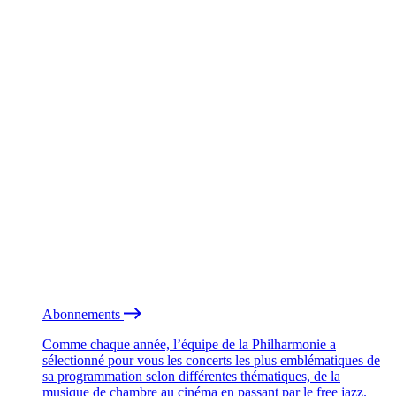
Abonnements
Comme chaque année, l’équipe de la Philharmonie a
sélectionné pour vous les concerts les plus emblématiques de
sa programmation selon différentes thématiques, de la
musique de chambre au cinéma en passant par le free jazz.