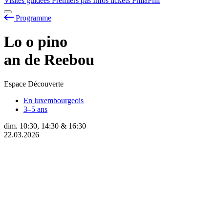
Visites guidées
Premiers pas
Infos tickets
PhilaPhil
Programme
Lo
o
pino
an de Reebou
Espace Découverte
En luxembourgeois
3–5 ans
dim.
10:30
,
14:30
&
16:30
22.03.2026