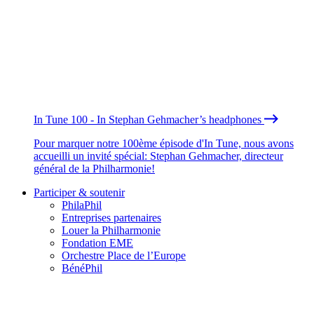
In Tune 100 - In Stephan Gehmacher’s headphones
Pour marquer notre 100ème épisode d'In Tune, nous avons
accueilli un invité spécial: Stephan Gehmacher, directeur
général de la Philharmonie!
Participer & soutenir
PhilaPhil
Entreprises partenaires
Louer la Philharmonie
Fondation EME
Orchestre Place de l’Europe
BénéPhil