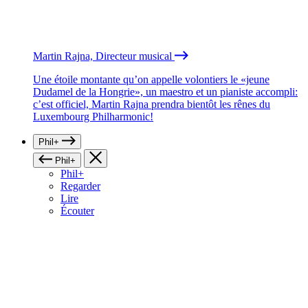
Martin Rajna, Directeur musical
Une étoile montante qu’on appelle volontiers le «jeune
Dudamel de la Hongrie», un maestro et un pianiste accompli:
c’est officiel, Martin Rajna prendra bientôt les rênes du
Luxembourg Philharmonic!
Phil+
Phil+
Phil+
Regarder
Lire
Écouter