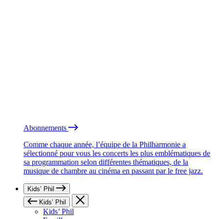
Abonnements
Comme chaque année, l’équipe de la Philharmonie a
sélectionné pour vous les concerts les plus emblématiques de
sa programmation selon différentes thématiques, de la
musique de chambre au cinéma en passant par le free jazz.
Kids’ Phil
Kids’ Phil
Kids’ Phil