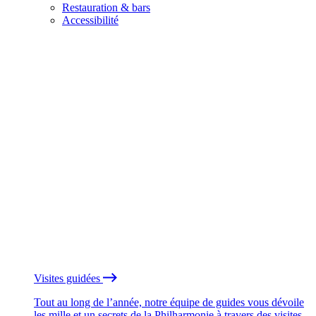
Restauration & bars
Accessibilité
Visites guidées
Tout au long de l’année, notre équipe de guides vous dévoile
les mille et un secrets de la Philharmonie à travers des visites