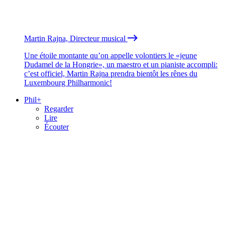
Martin Rajna, Directeur musical
Une étoile montante qu’on appelle volontiers le «jeune
Dudamel de la Hongrie», un maestro et un pianiste accompli:
c’est officiel, Martin Rajna prendra bientôt les rênes du
Luxembourg Philharmonic!
Phil+
Regarder
Lire
Écouter