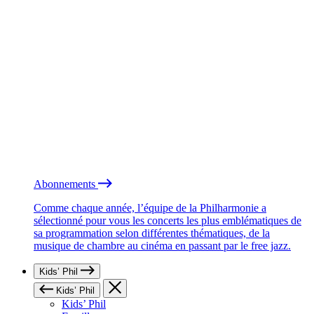
Abonnements
Comme chaque année, l’équipe de la Philharmonie a
sélectionné pour vous les concerts les plus emblématiques de
sa programmation selon différentes thématiques, de la
musique de chambre au cinéma en passant par le free jazz.
Kids’ Phil
Kids’ Phil
Kids’ Phil