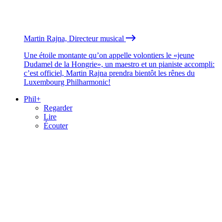
Martin Rajna, Directeur musical
Une étoile montante qu’on appelle volontiers le «jeune
Dudamel de la Hongrie», un maestro et un pianiste accompli:
c’est officiel, Martin Rajna prendra bientôt les rênes du
Luxembourg Philharmonic!
Phil+
Regarder
Lire
Écouter