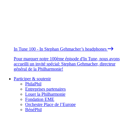
In Tune 100 - In Stephan Gehmacher’s headphones
Pour marquer notre 100ème épisode d'In Tune, nous avons
accueilli un invité spécial: Stephan Gehmacher, directeur
général de la Philharmonie!
Participer & soutenir
PhilaPhil
Entreprises partenaires
Louer la Philharmonie
Fondation EME
Orchestre Place de l’Europe
BénéPhil