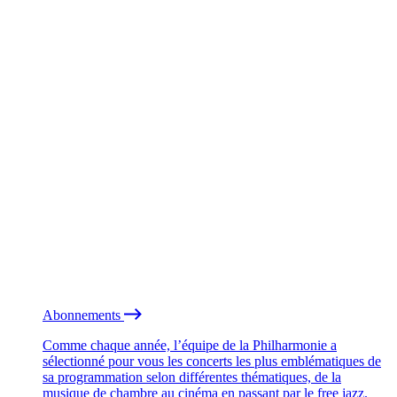
Abonnements
Comme chaque année, l’équipe de la Philharmonie a
sélectionné pour vous les concerts les plus emblématiques de
sa programmation selon différentes thématiques, de la
musique de chambre au cinéma en passant par le free jazz.