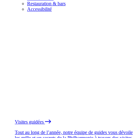
Restauration & bars
Accessibilité
Visites guidées
Tout au long de l’année, notre équipe de guides vous dévoile
les mille et un secrets de la Philharmonie à travers des visites