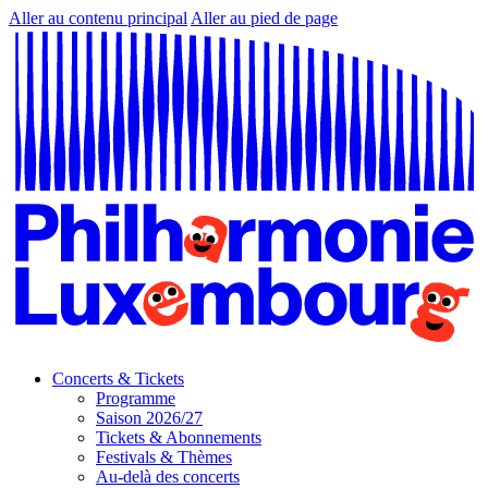
Aller au contenu principal
Aller au pied de page
Concerts & Tickets
Programme
Saison 2026/27
Tickets & Abonnements
Festivals & Thèmes
Au-delà des concerts