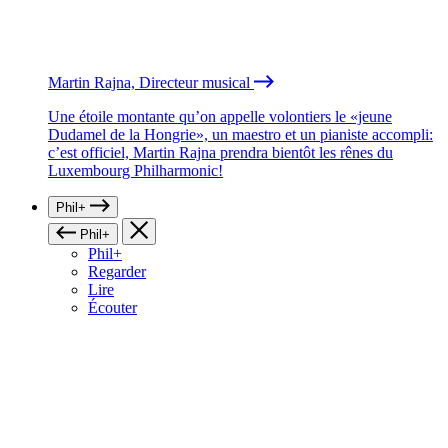
Martin Rajna, Directeur musical
Une étoile montante qu’on appelle volontiers le «jeune
Dudamel de la Hongrie», un maestro et un pianiste accompli:
c’est officiel, Martin Rajna prendra bientôt les rênes du
Luxembourg Philharmonic!
Phil+
Phil+
Phil+
Regarder
Lire
Écouter