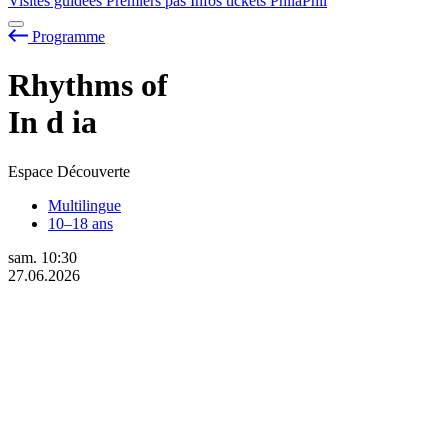
Visites guidées
Premiers pas
Infos tickets
PhilaPhil
Programme
Rhythms of
In
d
ia
Espace Découverte
Multilingue
10–18 ans
sam.
10:30
27.06.2026