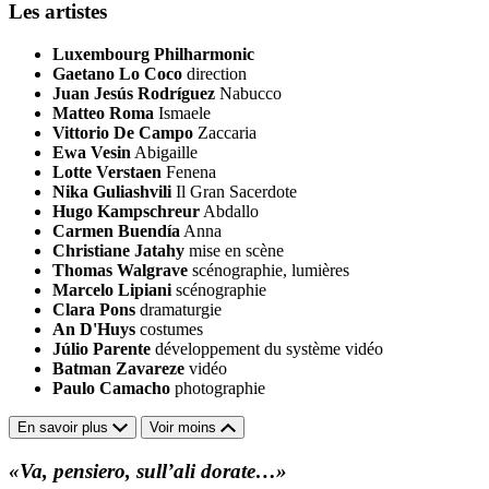
Les artistes
Luxembourg Philharmonic
Gaetano Lo Coco
direction
Juan Jesús Rodríguez
Nabucco
Matteo Roma
Ismaele
Vittorio De Campo
Zaccaria
Ewa Vesin
Abigaille
Lotte Verstaen
Fenena
Nika Guliashvili
Il Gran Sacerdote
Hugo Kampschreur
Abdallo
Carmen Buendía
Anna
Christiane Jatahy
mise en scène
Thomas Walgrave
scénographie, lumières
Marcelo Lipiani
scénographie
Clara Pons
dramaturgie
An D'Huys
costumes
Júlio Parente
développement du système vidéo
Batman Zavareze
vidéo
Paulo Camacho
photographie
En savoir plus
Voir moins
«Va, pensiero, sull’ali dorate…»