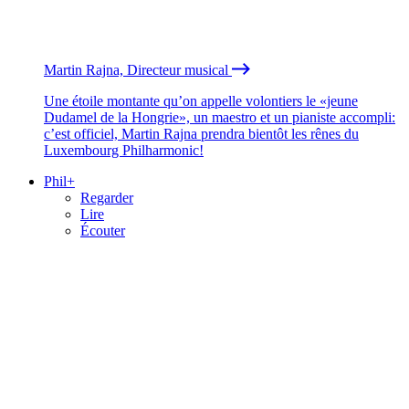
Martin Rajna, Directeur musical
Une étoile montante qu’on appelle volontiers le «jeune
Dudamel de la Hongrie», un maestro et un pianiste accompli:
c’est officiel, Martin Rajna prendra bientôt les rênes du
Luxembourg Philharmonic!
Phil+
Regarder
Lire
Écouter