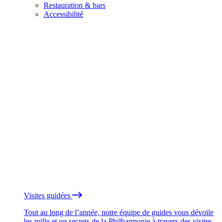
Restauration & bars
Accessibilité
Visites guidées
Tout au long de l’année, notre équipe de guides vous dévoile
les mille et un secrets de la Philharmonie à travers des visites