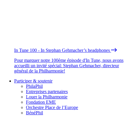
In Tune 100 - In Stephan Gehmacher’s headphones
Pour marquer notre 100ème épisode d'In Tune, nous avons
accueilli un invité spécial: Stephan Gehmacher, directeur
général de la Philharmonie!
Participer & soutenir
PhilaPhil
Entreprises partenaires
Louer la Philharmonie
Fondation EME
Orchestre Place de l’Europe
BénéPhil