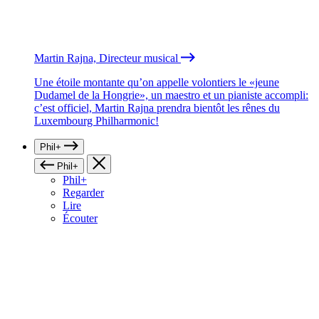
Martin Rajna, Directeur musical
Une étoile montante qu’on appelle volontiers le «jeune
Dudamel de la Hongrie», un maestro et un pianiste accompli:
c’est officiel, Martin Rajna prendra bientôt les rênes du
Luxembourg Philharmonic!
Phil+
Phil+
Phil+
Regarder
Lire
Écouter