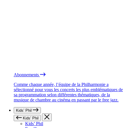
Abonnements
Comme chaque année, l’équipe de la Philharmonie a
sélectionné pour vous les concerts les plus emblématiques de
sa programmation selon différentes thématiques, de la
musique de chambre au cinéma en passant par le free jazz.
Kids’ Phil
Kids’ Phil
Kids’ Phil