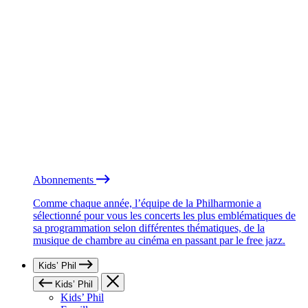
Abonnements
Comme chaque année, l’équipe de la Philharmonie a
sélectionné pour vous les concerts les plus emblématiques de
sa programmation selon différentes thématiques, de la
musique de chambre au cinéma en passant par le free jazz.
Kids’ Phil
Kids’ Phil
Kids’ Phil