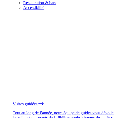
Restauration & bars
Accessibilité
Visites guidées
Tout au long de l’année, notre équipe de guides vous dévoile
les mille et un secrets de la Philharmonie à travers des visites