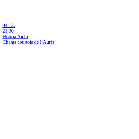
04.12.
21:30
Houria Aïchi
Chants courtois de l’Aurès