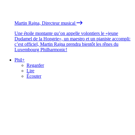
Martin Rajna, Directeur musical
Une étoile montante qu’on appelle volontiers le «jeune
Dudamel de la Hongrie», un maestro et un pianiste accompli:
c’est officiel, Martin Rajna prendra bientôt les rênes du
Luxembourg Philharmonic!
Phil+
Regarder
Lire
Écouter