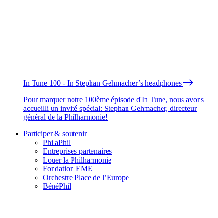
In Tune 100 - In Stephan Gehmacher’s headphones
Pour marquer notre 100ème épisode d'In Tune, nous avons
accueilli un invité spécial: Stephan Gehmacher, directeur
général de la Philharmonie!
Participer & soutenir
PhilaPhil
Entreprises partenaires
Louer la Philharmonie
Fondation EME
Orchestre Place de l’Europe
BénéPhil