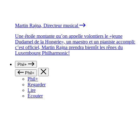
Martin Rajna, Directeur musical
Une étoile montante qu’on appelle volontiers le «jeune
Dudamel de la Hongrie», un maestro et un pianiste accompli:
c’est officiel, Martin Rajna prendra bientôt les rênes du
Luxembourg Philharmonic!
Phil+
Phil+
Phil+
Regarder
Lire
Écouter