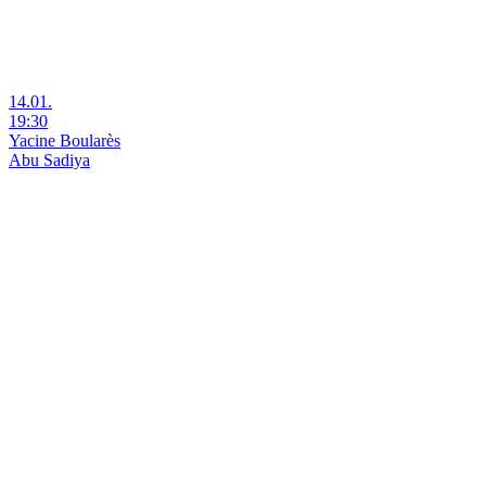
14.01.
19:30
Yacine Boularès
Abu Sadiya