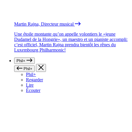
Martin Rajna, Directeur musical
Une étoile montante qu’on appelle volontiers le «jeune
Dudamel de la Hongrie», un maestro et un pianiste accompli:
c’est officiel, Martin Rajna prendra bientôt les rênes du
Luxembourg Philharmonic!
Phil+
Phil+
Phil+
Regarder
Lire
Écouter