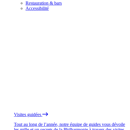
Restauration & bars
Accessibilité
Visites guidées
Tout au long de l’année, notre équipe de guides vous dévoile
les mille et un secrets de la Philharmonie à travers des visites