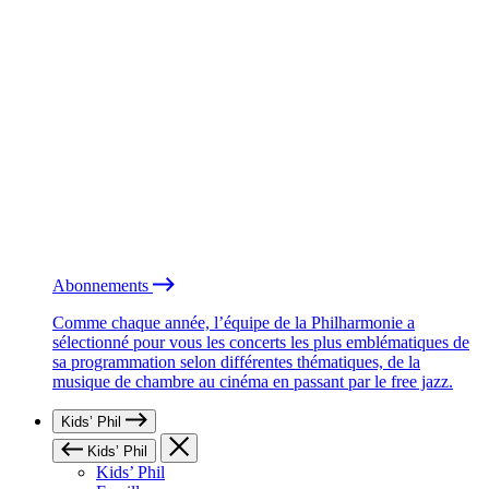
Abonnements
Comme chaque année, l’équipe de la Philharmonie a
sélectionné pour vous les concerts les plus emblématiques de
sa programmation selon différentes thématiques, de la
musique de chambre au cinéma en passant par le free jazz.
Kids’ Phil
Kids’ Phil
Kids’ Phil