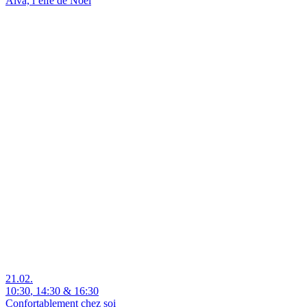
Alva, l’elfe de Noël
21.02.
10:30
,
14:30
&
16:30
Confortablement chez soi