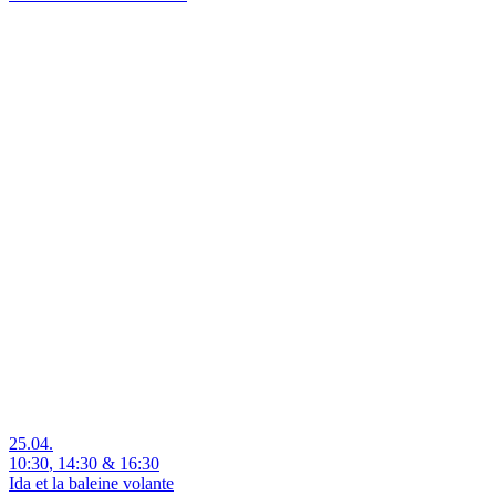
25.04.
10:30
,
14:30
&
16:30
Ida et la baleine volante