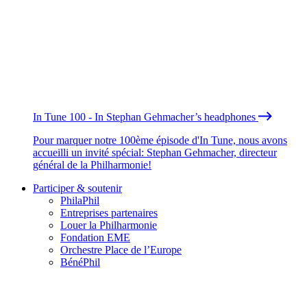
In Tune 100 - In Stephan Gehmacher’s headphones
Pour marquer notre 100ème épisode d'In Tune, nous avons
accueilli un invité spécial: Stephan Gehmacher, directeur
général de la Philharmonie!
Participer & soutenir
PhilaPhil
Entreprises partenaires
Louer la Philharmonie
Fondation EME
Orchestre Place de l’Europe
BénéPhil