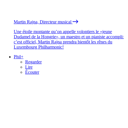
Martin Rajna, Directeur musical
Une étoile montante qu’on appelle volontiers le «jeune
Dudamel de la Hongrie», un maestro et un pianiste accompli:
c’est officiel, Martin Rajna prendra bientôt les rênes du
Luxembourg Philharmonic!
Phil+
Regarder
Lire
Écouter