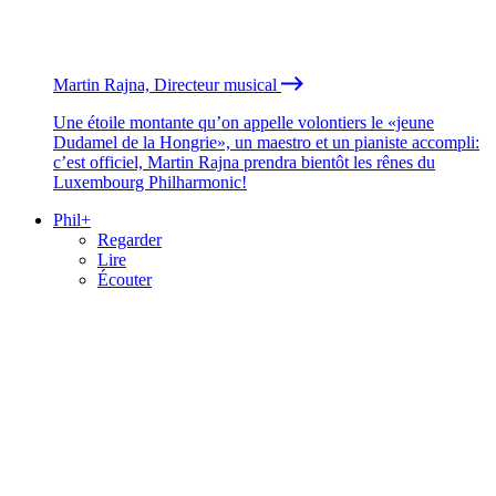
Martin Rajna, Directeur musical
Une étoile montante qu’on appelle volontiers le «jeune
Dudamel de la Hongrie», un maestro et un pianiste accompli:
c’est officiel, Martin Rajna prendra bientôt les rênes du
Luxembourg Philharmonic!
Phil+
Regarder
Lire
Écouter