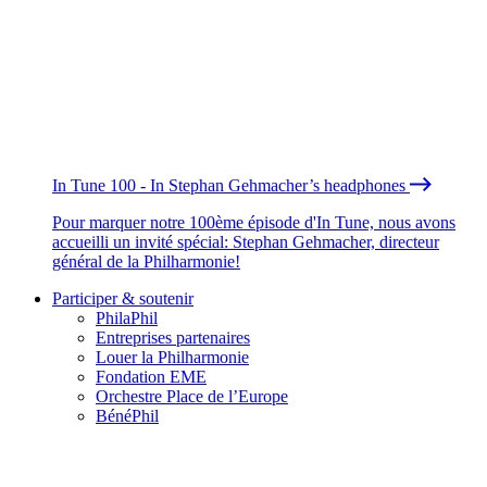
In Tune 100 - In Stephan Gehmacher’s headphones
Pour marquer notre 100ème épisode d'In Tune, nous avons
accueilli un invité spécial: Stephan Gehmacher, directeur
général de la Philharmonie!
Participer & soutenir
PhilaPhil
Entreprises partenaires
Louer la Philharmonie
Fondation EME
Orchestre Place de l’Europe
BénéPhil