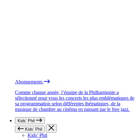
Abonnements
Comme chaque année, l’équipe de la Philharmonie a
sélectionné pour vous les concerts les plus emblématiques de
sa programmation selon différentes thématiques, de la
musique de chambre au cinéma en passant par le free jazz.
Kids’ Phil
Kids’ Phil
Kids’ Phil