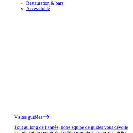
Restauration & bars
Accessibilité
Visites guidées
Tout au long de l’année, notre équipe de guides vous dévoile
les mille et un secrets de la Philharmonie à travers des visites