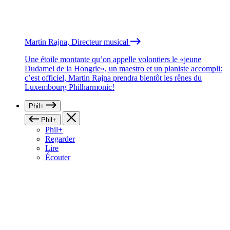
Martin Rajna, Directeur musical
Une étoile montante qu’on appelle volontiers le «jeune
Dudamel de la Hongrie», un maestro et un pianiste accompli:
c’est officiel, Martin Rajna prendra bientôt les rênes du
Luxembourg Philharmonic!
Phil+
Phil+
Phil+
Regarder
Lire
Écouter