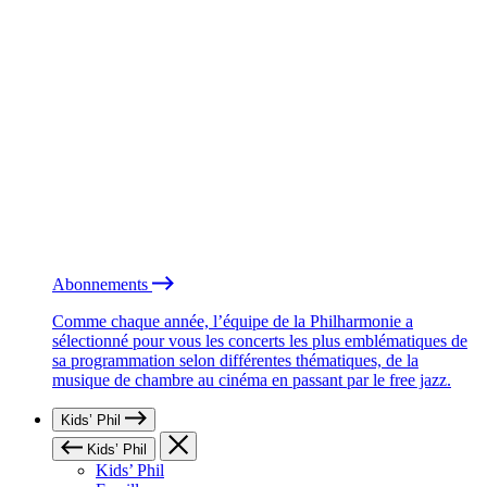
Abonnements
Comme chaque année, l’équipe de la Philharmonie a
sélectionné pour vous les concerts les plus emblématiques de
sa programmation selon différentes thématiques, de la
musique de chambre au cinéma en passant par le free jazz.
Kids’ Phil
Kids’ Phil
Kids’ Phil