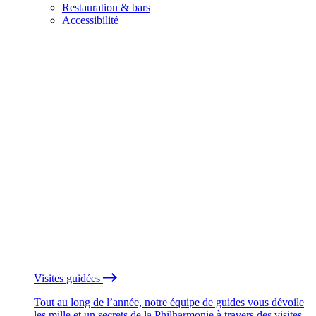
Restauration & bars
Accessibilité
Visites guidées
Tout au long de l’année, notre équipe de guides vous dévoile
les mille et un secrets de la Philharmonie à travers des visites