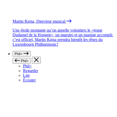
Martin Rajna, Directeur musical
Une étoile montante qu’on appelle volontiers le «jeune
Dudamel de la Hongrie», un maestro et un pianiste accompli:
c’est officiel, Martin Rajna prendra bientôt les rênes du
Luxembourg Philharmonic!
Phil+
Phil+
Phil+
Regarder
Lire
Écouter