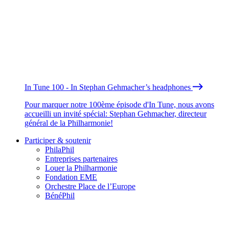
In Tune 100 - In Stephan Gehmacher’s headphones
Pour marquer notre 100ème épisode d'In Tune, nous avons
accueilli un invité spécial: Stephan Gehmacher, directeur
général de la Philharmonie!
Participer & soutenir
PhilaPhil
Entreprises partenaires
Louer la Philharmonie
Fondation EME
Orchestre Place de l’Europe
BénéPhil