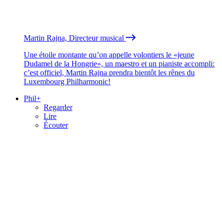
Martin Rajna, Directeur musical
Une étoile montante qu’on appelle volontiers le «jeune
Dudamel de la Hongrie», un maestro et un pianiste accompli:
c’est officiel, Martin Rajna prendra bientôt les rênes du
Luxembourg Philharmonic!
Phil+
Regarder
Lire
Écouter