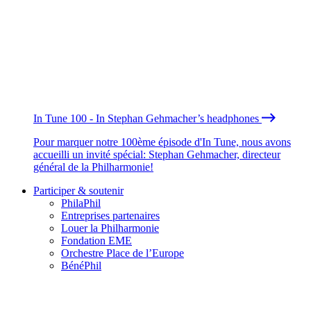
In Tune 100 - In Stephan Gehmacher’s headphones
Pour marquer notre 100ème épisode d'In Tune, nous avons
accueilli un invité spécial: Stephan Gehmacher, directeur
général de la Philharmonie!
Participer & soutenir
PhilaPhil
Entreprises partenaires
Louer la Philharmonie
Fondation EME
Orchestre Place de l’Europe
BénéPhil