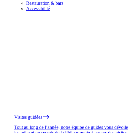
Restauration & bars
Accessibilité
Visites guidées
Tout au long de l’année, notre équipe de guides vous dévoile
les mille et un secrets de la Philharmonie à travers des visites