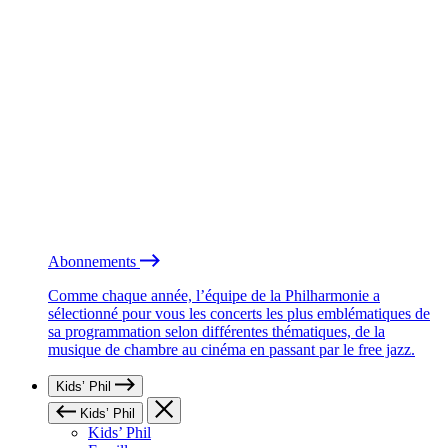
Abonnements
Comme chaque année, l’équipe de la Philharmonie a
sélectionné pour vous les concerts les plus emblématiques de
sa programmation selon différentes thématiques, de la
musique de chambre au cinéma en passant par le free jazz.
Kids’ Phil
Kids’ Phil
Kids’ Phil