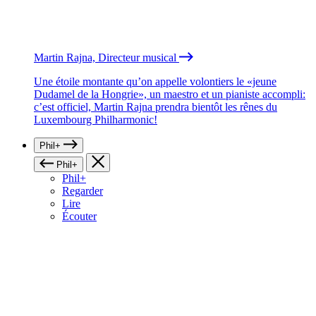
Martin Rajna, Directeur musical
Une étoile montante qu’on appelle volontiers le «jeune
Dudamel de la Hongrie», un maestro et un pianiste accompli:
c’est officiel, Martin Rajna prendra bientôt les rênes du
Luxembourg Philharmonic!
Phil+
Phil+
Phil+
Regarder
Lire
Écouter