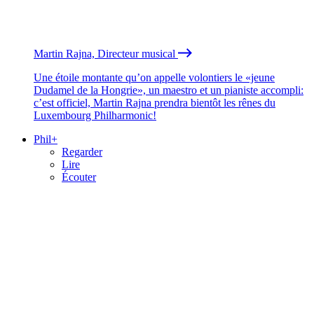
Martin Rajna, Directeur musical
Une étoile montante qu’on appelle volontiers le «jeune
Dudamel de la Hongrie», un maestro et un pianiste accompli:
c’est officiel, Martin Rajna prendra bientôt les rênes du
Luxembourg Philharmonic!
Phil+
Regarder
Lire
Écouter