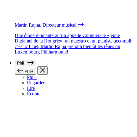
Martin Rajna, Directeur musical
Une étoile montante qu’on appelle volontiers le «jeune
Dudamel de la Hongrie», un maestro et un pianiste accompli:
c’est officiel, Martin Rajna prendra bientôt les rênes du
Luxembourg Philharmonic!
Phil+
Phil+
Phil+
Regarder
Lire
Écouter