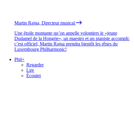
Martin Rajna, Directeur musical
Une étoile montante qu’on appelle volontiers le «jeune
Dudamel de la Hongrie», un maestro et un pianiste accompli:
c’est officiel, Martin Rajna prendra bientôt les rênes du
Luxembourg Philharmonic!
Phil+
Regarder
Lire
Écouter