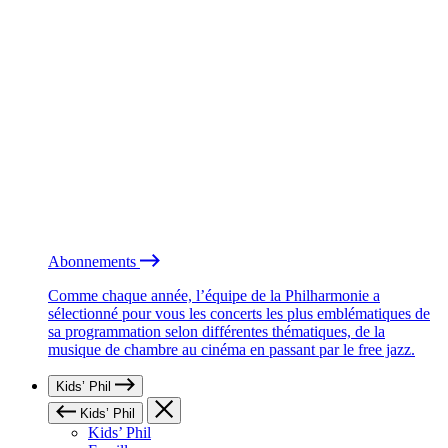
Abonnements
Comme chaque année, l’équipe de la Philharmonie a
sélectionné pour vous les concerts les plus emblématiques de
sa programmation selon différentes thématiques, de la
musique de chambre au cinéma en passant par le free jazz.
Kids’ Phil
Kids’ Phil
Kids’ Phil