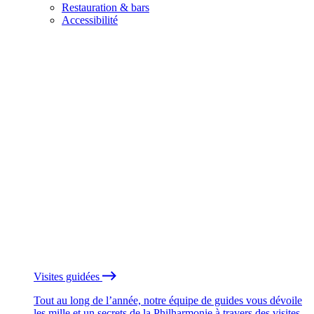
Restauration & bars
Accessibilité
Visites guidées
Tout au long de l’année, notre équipe de guides vous dévoile
les mille et un secrets de la Philharmonie à travers des visites