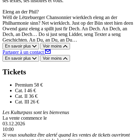
ses textes, ses histoires et vous.
Eleng an der Phil?
Wëll de Lëtzebuerger Chansonnier wierklech eleng an der
Philharmonie sinn? Net wierklech. Just op der Bün steet hien deen
Owend ganz eleng a spillt just fir Dech. An Dech. An Dech, an
Dech, an Dech… Do si just seng Lidder, seng Texter a seng
Geschichten. An Du, an Du, an Du…
En savoir plus
Voir moins
Partager à un contact
En savoir plus
Voir moins
Tickets
Premium
58 €
Cat. I
46 €
Cat. II
36 €
Cat. III
26 €
Les Kulturpass sont les bienvenus
La vente commence le
03.12.2026
10:00
Si vous souhaitez être alerté quand les ventes de tickets ouvriront