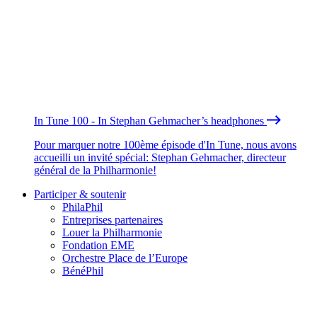
In Tune 100 - In Stephan Gehmacher’s headphones
Pour marquer notre 100ème épisode d'In Tune, nous avons
accueilli un invité spécial: Stephan Gehmacher, directeur
général de la Philharmonie!
Participer & soutenir
PhilaPhil
Entreprises partenaires
Louer la Philharmonie
Fondation EME
Orchestre Place de l’Europe
BénéPhil