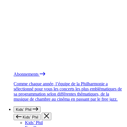
Abonnements
Comme chaque année, l’équipe de la Philharmonie a
sélectionné pour vous les concerts les plus emblématiques de
sa programmation selon différentes thématiques, de la
musique de chambre au cinéma en passant par le free jazz.
Kids’ Phil
Kids’ Phil
Kids’ Phil