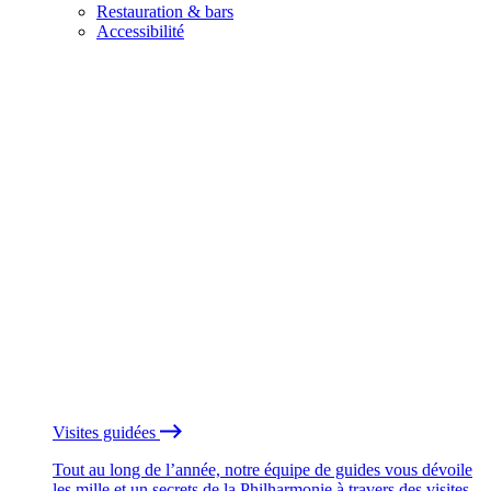
Restauration & bars
Accessibilité
Visites guidées
Tout au long de l’année, notre équipe de guides vous dévoile
les mille et un secrets de la Philharmonie à travers des visites