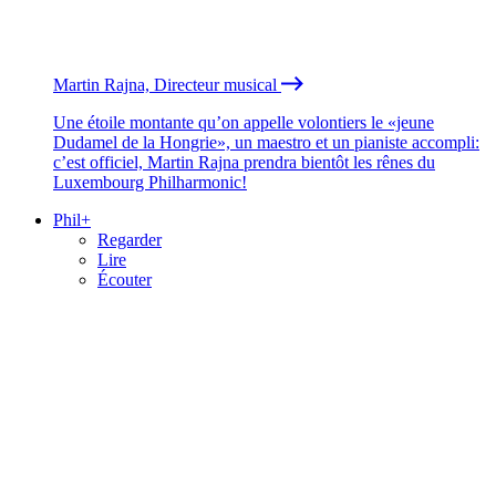
Martin Rajna, Directeur musical
Une étoile montante qu’on appelle volontiers le «jeune
Dudamel de la Hongrie», un maestro et un pianiste accompli:
c’est officiel, Martin Rajna prendra bientôt les rênes du
Luxembourg Philharmonic!
Phil+
Regarder
Lire
Écouter