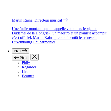
Martin Rajna, Directeur musical
Une étoile montante qu’on appelle volontiers le «jeune
Dudamel de la Hongrie», un maestro et un pianiste accompli:
c’est officiel, Martin Rajna prendra bientôt les rênes du
Luxembourg Philharmonic!
Phil+
Phil+
Phil+
Regarder
Lire
Écouter