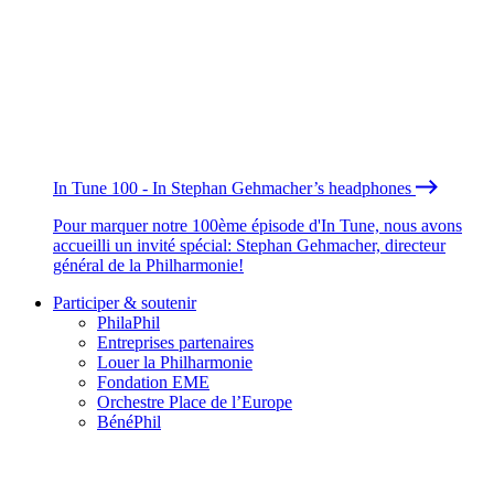
In Tune 100 - In Stephan Gehmacher’s headphones
Pour marquer notre 100ème épisode d'In Tune, nous avons
accueilli un invité spécial: Stephan Gehmacher, directeur
général de la Philharmonie!
Participer & soutenir
PhilaPhil
Entreprises partenaires
Louer la Philharmonie
Fondation EME
Orchestre Place de l’Europe
BénéPhil