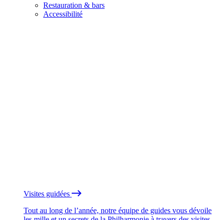
Restauration & bars
Accessibilité
Visites guidées
Tout au long de l’année, notre équipe de guides vous dévoile
les mille et un secrets de la Philharmonie à travers des visites