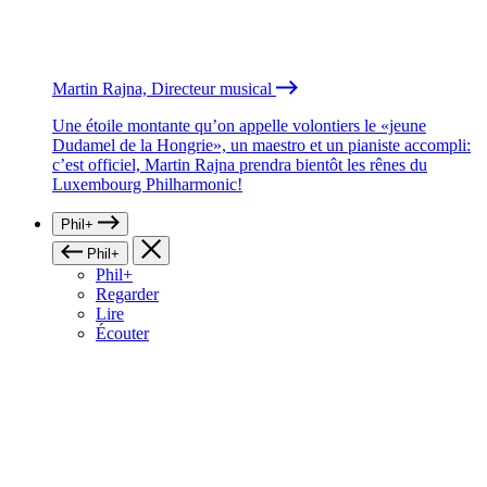
Martin Rajna, Directeur musical
Une étoile montante qu’on appelle volontiers le «jeune
Dudamel de la Hongrie», un maestro et un pianiste accompli:
c’est officiel, Martin Rajna prendra bientôt les rênes du
Luxembourg Philharmonic!
Phil+
Phil+
Phil+
Regarder
Lire
Écouter