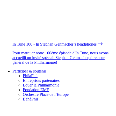
In Tune 100 - In Stephan Gehmacher’s headphones
Pour marquer notre 100ème épisode d'In Tune, nous avons
accueilli un invité spécial: Stephan Gehmacher, directeur
général de la Philharmonie!
Participer & soutenir
PhilaPhil
Entreprises partenaires
Louer la Philharmonie
Fondation EME
Orchestre Place de l’Europe
BénéPhil