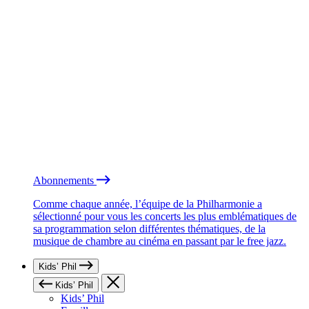
Abonnements
Comme chaque année, l’équipe de la Philharmonie a
sélectionné pour vous les concerts les plus emblématiques de
sa programmation selon différentes thématiques, de la
musique de chambre au cinéma en passant par le free jazz.
Kids’ Phil
Kids’ Phil
Kids’ Phil