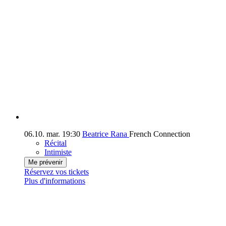
06.10.
mar.
19:30
Beatrice Rana
French Connection
Récital
Intimiste
Me prévenir
Réservez vos tickets
Plus d'informations