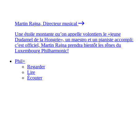
Martin Rajna, Directeur musical
Une étoile montante qu’on appelle volontiers le «jeune
Dudamel de la Hongrie», un maestro et un pianiste accompli:
c’est officiel, Martin Rajna prendra bientôt les rênes du
Luxembourg Philharmonic!
Phil+
Regarder
Lire
Écouter