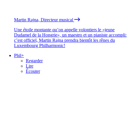
Martin Rajna, Directeur musical
Une étoile montante qu’on appelle volontiers le «jeune
Dudamel de la Hongrie», un maestro et un pianiste accompli:
c’est officiel, Martin Rajna prendra bientôt les rênes du
Luxembourg Philharmonic!
Phil+
Regarder
Lire
Écouter