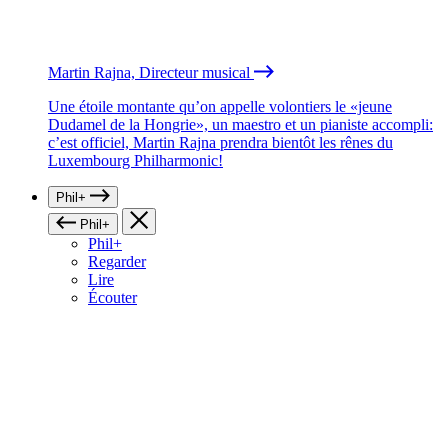
Martin Rajna, Directeur musical
Une étoile montante qu’on appelle volontiers le «jeune
Dudamel de la Hongrie», un maestro et un pianiste accompli:
c’est officiel, Martin Rajna prendra bientôt les rênes du
Luxembourg Philharmonic!
Phil+
Phil+
Phil+
Regarder
Lire
Écouter