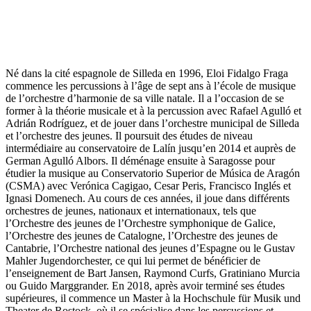
Né dans la cité espagnole de Silleda en 1996, Eloi Fidalgo Fraga
commence les percussions à l’âge de sept ans à l’école de musique
de l’orchestre d’harmonie de sa ville natale. Il a l’occasion de se
former à la théorie musicale et à la percussion avec Rafael Agulló et
Adrián Rodríguez, et de jouer dans l’orchestre municipal de Silleda
et l’orchestre des jeunes. Il poursuit des études de niveau
intermédiaire au conservatoire de Lalín jusqu’en 2014 et auprès de
German Agulló Albors. Il déménage ensuite à Saragosse pour
étudier la musique au Conservatorio Superior de Música de Aragón
(CSMA) avec Verónica Cagigao, Cesar Peris, Francisco Inglés et
Ignasi Domenech. Au cours de ces années, il joue dans différents
orchestres de jeunes, nationaux et internationaux, tels que
l’Orchestre des jeunes de l’Orchestre symphonique de Galice,
l’Orchestre des jeunes de Catalogne, l’Orchestre des jeunes de
Cantabrie, l’Orchestre national des jeunes d’Espagne ou le Gustav
Mahler Jugendorchester, ce qui lui permet de bénéficier de
l’enseignement de Bart Jansen, Raymond Curfs, Gratiniano Murcia
ou Guido Marggrander. En 2018, après avoir terminé ses études
supérieures, il commence un Master à la Hochschule für Musik und
Theater de Rostock, où il se spécialise dans les percussions et