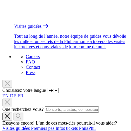
Visites guidées
Tout au long de l’année, notre équipe de guides vous dévoile
les mille et un secrets de la Philharmonie à travers des visites
instructives et conviviales, de jour comme de nuit.
Careers
FAQ
Contact
Press
Choisissez votre langue
EN
DE
FR
Que recherchez-vous?
Essayons encore! L’un de ces mots-clés pourrait-il vous aider?
Visites guidées
Premiers pas
Infos tickets
PhilaPhil