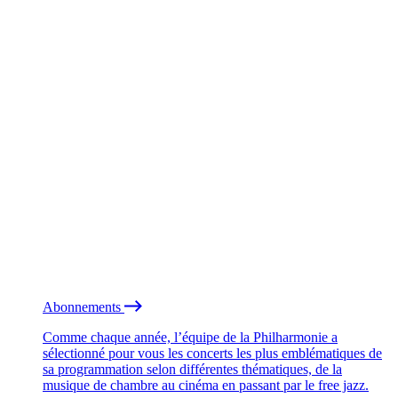
Abonnements
Comme chaque année, l’équipe de la Philharmonie a
sélectionné pour vous les concerts les plus emblématiques de
sa programmation selon différentes thématiques, de la
musique de chambre au cinéma en passant par le free jazz.