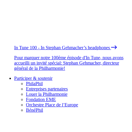
In Tune 100 - In Stephan Gehmacher’s headphones
Pour marquer notre 100ème épisode d'In Tune, nous avons
accueilli un invité spécial: Stephan Gehmacher, directeur
général de la Philharmonie!
Participer & soutenir
PhilaPhil
Entreprises partenaires
Louer la Philharmonie
Fondation EME
Orchestre Place de l’Europe
BénéPhil