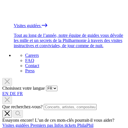
Visites guidées
Tout au long de l’année, notre équipe de guides vous dévoile
les mille et un secrets de la Philharmonie à travers des visites
instructives et conviviales, de jour comme de nuit.
Careers
FAQ
Contact
Press
Choisissez votre langue
EN
DE
FR
Que recherchez-vous?
Essayons encore! L’un de ces mots-clés pourrait-il vous aider?
Visites guidées
Premiers pas
Infos tickets
PhilaPhil