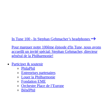
In Tune 100 - In Stephan Gehmacher’s headphones
Pour marquer notre 100ème épisode d'In Tune, nous avons
accueilli un invité spécial: Stephan Gehmacher, directeur
général de la Philharmonie!
Participer & soutenir
PhilaPhil
Entreprises partenaires
Louer la Philharmonie
Fondation EME
Orchestre Place de l’Europe
BénéPhil