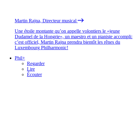
Martin Rajna, Directeur musical
Une étoile montante qu’on appelle volontiers le «jeune
Dudamel de la Hongrie», un maestro et un pianiste accompli:
c’est officiel, Martin Rajna prendra bientôt les rênes du
Luxembourg Philharmonic!
Phil+
Regarder
Lire
Écouter