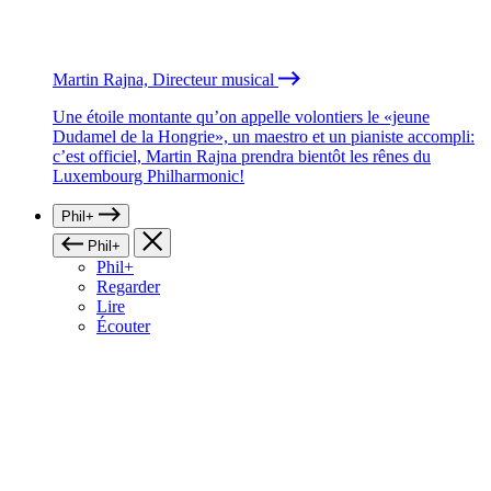
Martin Rajna, Directeur musical
Une étoile montante qu’on appelle volontiers le «jeune
Dudamel de la Hongrie», un maestro et un pianiste accompli:
c’est officiel, Martin Rajna prendra bientôt les rênes du
Luxembourg Philharmonic!
Phil+
Phil+
Phil+
Regarder
Lire
Écouter