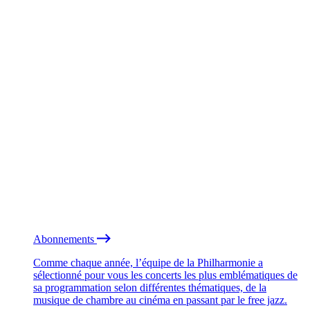
Abonnements
Comme chaque année, l’équipe de la Philharmonie a
sélectionné pour vous les concerts les plus emblématiques de
sa programmation selon différentes thématiques, de la
musique de chambre au cinéma en passant par le free jazz.