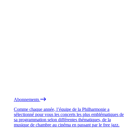
Abonnements
Comme chaque année, l’équipe de la Philharmonie a
sélectionné pour vous les concerts les plus emblématiques de
sa programmation selon différentes thématiques, de la
musique de chambre au cinéma en passant par le free jazz.