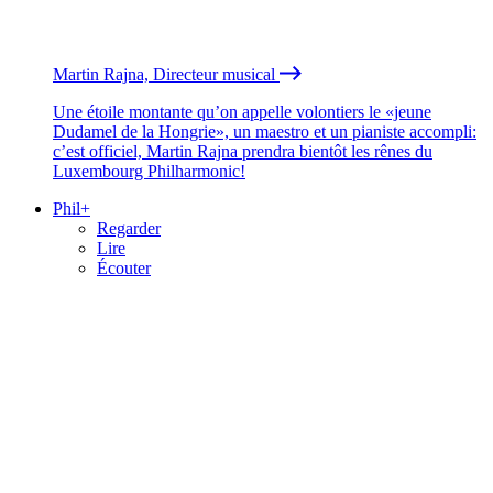
Martin Rajna, Directeur musical
Une étoile montante qu’on appelle volontiers le «jeune
Dudamel de la Hongrie», un maestro et un pianiste accompli:
c’est officiel, Martin Rajna prendra bientôt les rênes du
Luxembourg Philharmonic!
Phil+
Regarder
Lire
Écouter