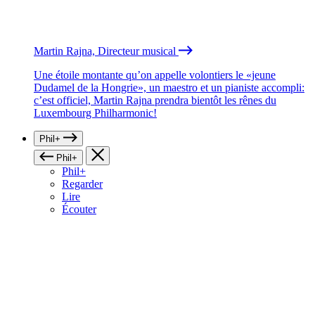
Martin Rajna, Directeur musical
Une étoile montante qu’on appelle volontiers le «jeune
Dudamel de la Hongrie», un maestro et un pianiste accompli:
c’est officiel, Martin Rajna prendra bientôt les rênes du
Luxembourg Philharmonic!
Phil+
Phil+
Phil+
Regarder
Lire
Écouter