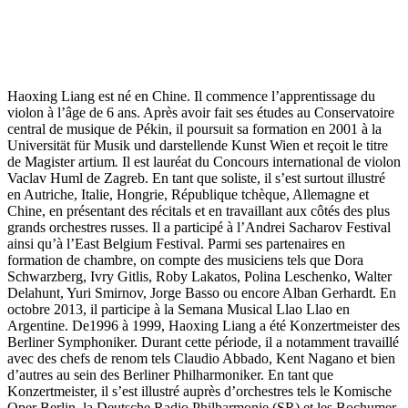
Haoxing Liang est né en Chine. Il commence l’apprentissage du
violon à l’âge de 6 ans. Après avoir fait ses études au Conservatoire
central de musique de Pékin, il poursuit sa formation en 2001 à la
Universität für Musik und darstellende Kunst Wien et reçoit le titre
de Magister artium
.
Il est lauréat du Concours international de violon
Vaclav Huml de Zagreb. En tant que soliste, il s’est surtout illustré
en Autriche, Italie, Hongrie, République tchèque, Allemagne et
Chine, en présentant des récitals et en travaillant aux côtés des plus
grands orchestres russes. Il a participé à l’Andrei Sacharov Festival
ainsi qu’à l’East Belgium Festival. Parmi ses partenaires en
formation de chambre, on compte des musiciens tels que Dora
Schwarzberg, Ivry Gitlis, Roby Lakatos, Polina Leschenko, Walter
Delahunt, Yuri Smirnov, Jorge Basso ou encore Alban Gerhardt. En
octobre 2013, il participe à la Semana Musical Llao Llao en
Argentine. De1996 à 1999, Haoxing Liang a été Konzertmeister des
Berliner Symphoniker. Durant cette période, il a notamment travaillé
avec des chefs de renom tels Claudio Abbado, Kent Nagano et bien
d’autres au sein des Berliner Philharmoniker. En tant que
Konzertmeister, il s’est illustré auprès d’orchestres tels le Komische
Oper Berlin, la Deutsche Radio Philharmonie (SR) et les Bochumer