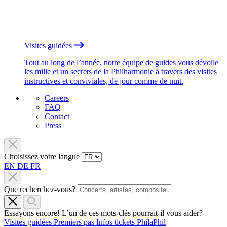
Visites guidées
Tout au long de l’année, notre équipe de guides vous dévoile
les mille et un secrets de la Philharmonie à travers des visites
instructives et conviviales, de jour comme de nuit.
Careers
FAQ
Contact
Press
Choisissez votre langue
EN
DE
FR
Que recherchez-vous?
Essayons encore! L’un de ces mots-clés pourrait-il vous aider?
Visites guidées
Premiers pas
Infos tickets
PhilaPhil