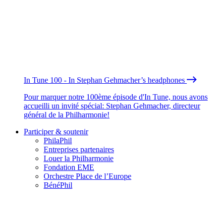
In Tune 100 - In Stephan Gehmacher’s headphones
Pour marquer notre 100ème épisode d'In Tune, nous avons
accueilli un invité spécial: Stephan Gehmacher, directeur
général de la Philharmonie!
Participer & soutenir
PhilaPhil
Entreprises partenaires
Louer la Philharmonie
Fondation EME
Orchestre Place de l’Europe
BénéPhil