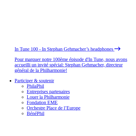
In Tune 100 - In Stephan Gehmacher’s headphones
Pour marquer notre 100ème épisode d'In Tune, nous avons
accueilli un invité spécial: Stephan Gehmacher, directeur
général de la Philharmonie!
Participer & soutenir
PhilaPhil
Entreprises partenaires
Louer la Philharmonie
Fondation EME
Orchestre Place de l’Europe
BénéPhil