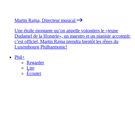
Martin Rajna, Directeur musical
Une étoile montante qu’on appelle volontiers le «jeune
Dudamel de la Hongrie», un maestro et un pianiste accompli:
c’est officiel, Martin Rajna prendra bientôt les rênes du
Luxembourg Philharmonic!
Phil+
Regarder
Lire
Écouter