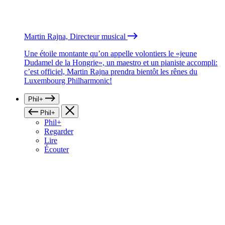
Martin Rajna, Directeur musical
Une étoile montante qu’on appelle volontiers le «jeune
Dudamel de la Hongrie», un maestro et un pianiste accompli:
c’est officiel, Martin Rajna prendra bientôt les rênes du
Luxembourg Philharmonic!
Phil+
Phil+
Phil+
Regarder
Lire
Écouter