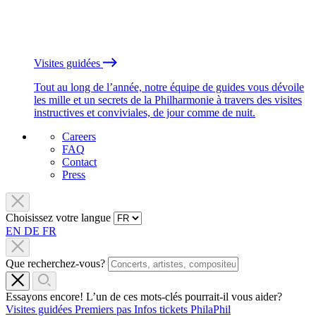
Visites guidées
Tout au long de l’année, notre équipe de guides vous dévoile
les mille et un secrets de la Philharmonie à travers des visites
instructives et conviviales, de jour comme de nuit.
Careers
FAQ
Contact
Press
Choisissez votre langue
EN
DE
FR
Que recherchez-vous?
Essayons encore! L’un de ces mots-clés pourrait-il vous aider?
Visites guidées
Premiers pas
Infos tickets
PhilaPhil