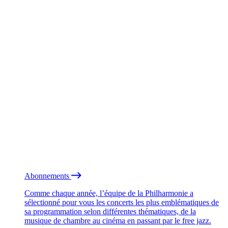
Abonnements
Comme chaque année, l’équipe de la Philharmonie a
sélectionné pour vous les concerts les plus emblématiques de
sa programmation selon différentes thématiques, de la
musique de chambre au cinéma en passant par le free jazz.