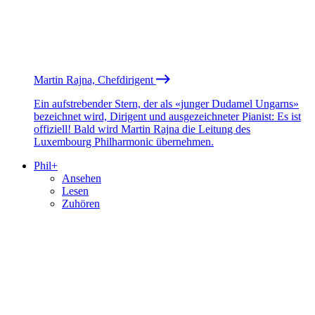
Martin Rajna, Chefdirigent
Ein aufstrebender Stern, der als «junger Dudamel Ungarns»
bezeichnet wird, Dirigent und ausgezeichneter Pianist: Es ist
offiziell! Bald wird Martin Rajna die Leitung des
Luxembourg Philharmonic übernehmen.
Phil+
Ansehen
Lesen
Zuhören