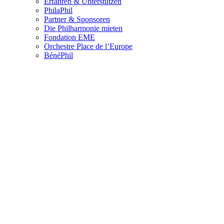
Erfahren & Unterstützen
PhilaPhil
Partner & Sponsoren
Die Philharmonie mieten
Fondation EME
Orchestre Place de l’Europe
BénéPhil