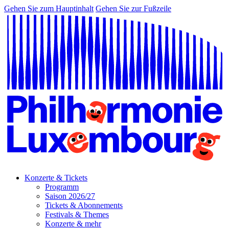
Gehen Sie zum Hauptinhalt
Gehen Sie zur Fußzeile
Konzerte & Tickets
Programm
Saison 2026/27
Tickets & Abonnements
Festivals & Themes
Konzerte & mehr