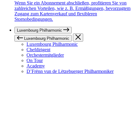
Wenn Sie ein Abonnement abschließen, profitieren Sie von
zahlreichen Vorteilen, wie z. B. Ermäßigungen, bevorzugtem
Zugang zum Kartenverkauf und flexibleren
Stornobedingungen.
Luxembourg Philharmonic
Luxembourg Philharmonic
Luxembourg Philharmonic
Chefdirigent
Orchestermitglieder
On Tour
Academy
D’Frënn vun de Lëtzebuerger Philharmoniker