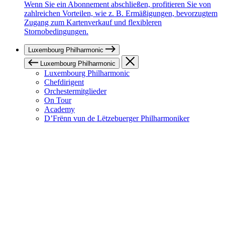
Wenn Sie ein Abonnement abschließen, profitieren Sie von
zahlreichen Vorteilen, wie z. B. Ermäßigungen, bevorzugtem
Zugang zum Kartenverkauf und flexibleren
Stornobedingungen.
Luxembourg Philharmonic
Luxembourg Philharmonic
Luxembourg Philharmonic
Chefdirigent
Orchestermitglieder
On Tour
Academy
D’Frënn vun de Lëtzebuerger Philharmoniker