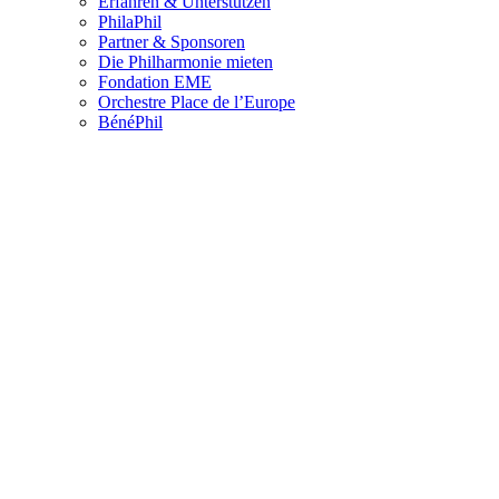
Erfahren & Unterstützen
PhilaPhil
Partner & Sponsoren
Die Philharmonie mieten
Fondation EME
Orchestre Place de l’Europe
BénéPhil