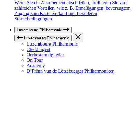
Wenn Sie ein Abonnement abschließen, profitieren Sie von
zahlreichen Vorteilen, wie z. B. Ermäßigungen, bevorzugtem
Zugang zum Kartenverkauf und flexibleren
Stornobedingungen.
Luxembourg Philharmonic
Luxembourg Philharmonic
Luxembourg Philharmonic
Chefdirigent
Orchestermitglieder
On Tour
Academy
D’Frënn vun de Lëtzebuerger Philharmoniker