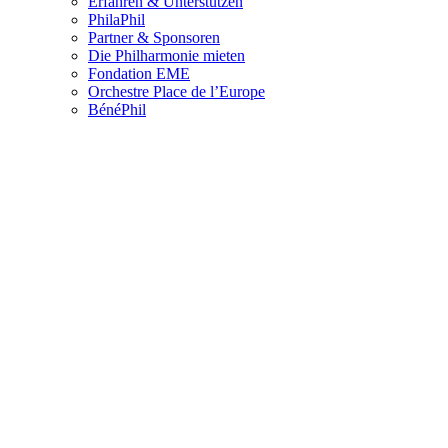
Erfahren & Unterstützen
PhilaPhil
Partner & Sponsoren
Die Philharmonie mieten
Fondation EME
Orchestre Place de l’Europe
BénéPhil