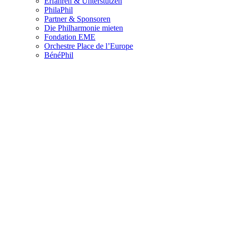
Erfahren & Unterstützen
PhilaPhil
Partner & Sponsoren
Die Philharmonie mieten
Fondation EME
Orchestre Place de l’Europe
BénéPhil