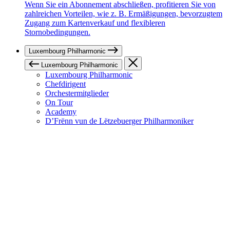
Wenn Sie ein Abonnement abschließen, profitieren Sie von
zahlreichen Vorteilen, wie z. B. Ermäßigungen, bevorzugtem
Zugang zum Kartenverkauf und flexibleren
Stornobedingungen.
Luxembourg Philharmonic
Luxembourg Philharmonic
Luxembourg Philharmonic
Chefdirigent
Orchestermitglieder
On Tour
Academy
D’Frënn vun de Lëtzebuerger Philharmoniker