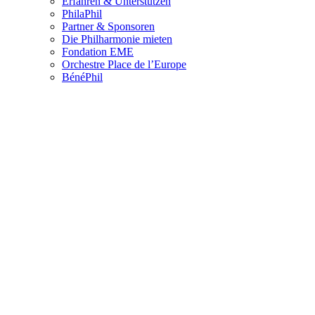
Erfahren & Unterstützen
PhilaPhil
Partner & Sponsoren
Die Philharmonie mieten
Fondation EME
Orchestre Place de l’Europe
BénéPhil