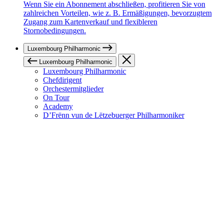
Wenn Sie ein Abonnement abschließen, profitieren Sie von
zahlreichen Vorteilen, wie z. B. Ermäßigungen, bevorzugtem
Zugang zum Kartenverkauf und flexibleren
Stornobedingungen.
Luxembourg Philharmonic
Luxembourg Philharmonic
Luxembourg Philharmonic
Chefdirigent
Orchestermitglieder
On Tour
Academy
D’Frënn vun de Lëtzebuerger Philharmoniker