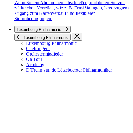
Wenn Sie ein Abonnement abschließen, profitieren Sie von
zahlreichen Vorteilen, wie z. B. Ermäßigungen, bevorzugtem
Zugang zum Kartenverkauf und flexibleren
Stornobedingungen.
Luxembourg Philharmonic
Luxembourg Philharmonic
Luxembourg Philharmonic
Chefdirigent
Orchestermitglieder
On Tour
Academy
D’Frënn vun de Lëtzebuerger Philharmoniker