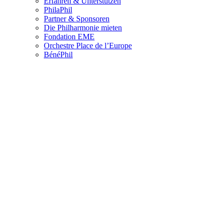
Erfahren & Unterstützen
PhilaPhil
Partner & Sponsoren
Die Philharmonie mieten
Fondation EME
Orchestre Place de l’Europe
BénéPhil