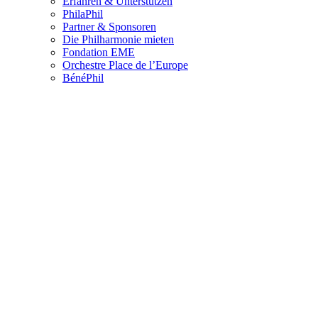
Erfahren & Unterstützen
PhilaPhil
Partner & Sponsoren
Die Philharmonie mieten
Fondation EME
Orchestre Place de l’Europe
BénéPhil