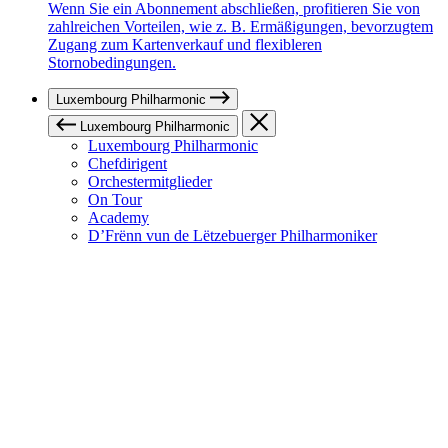
Wenn Sie ein Abonnement abschließen, profitieren Sie von
zahlreichen Vorteilen, wie z. B. Ermäßigungen, bevorzugtem
Zugang zum Kartenverkauf und flexibleren
Stornobedingungen.
Luxembourg Philharmonic
Luxembourg Philharmonic
Luxembourg Philharmonic
Chefdirigent
Orchestermitglieder
On Tour
Academy
D’Frënn vun de Lëtzebuerger Philharmoniker