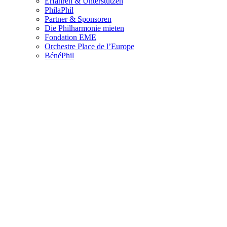
Erfahren & Unterstützen
PhilaPhil
Partner & Sponsoren
Die Philharmonie mieten
Fondation EME
Orchestre Place de l’Europe
BénéPhil