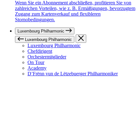
Wenn Sie ein Abonnement abschließen, profitieren Sie von
zahlreichen Vorteilen, wie z. B. Ermäßigungen, bevorzugtem
Zugang zum Kartenverkauf und flexibleren
Stornobedingungen.
Luxembourg Philharmonic
Luxembourg Philharmonic
Luxembourg Philharmonic
Chefdirigent
Orchestermitglieder
On Tour
Academy
D’Frënn vun de Lëtzebuerger Philharmoniker